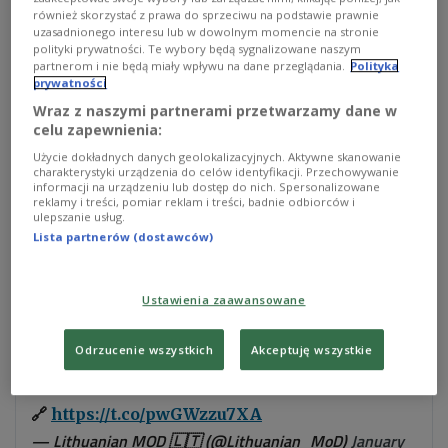
Die Verteidigungsministerien Polens und Litauens
również skorzystać z prawa do sprzeciwu na podstawie prawnie
uzasadnionego interesu lub w dowolnym momencie na stronie
sprechen heute (16.01.) in Warschau unter anderem
polityki prywatności. Te wybory będą sygnalizowane naszym
über den geplanten Bau eines neuen litauischen
partnerom i nie będą miały wpływu na dane przeglądania.
Polityka
prywatności
Militärübungsplatzes nahe der polnischen Grenze.
Wraz z naszymi partnerami przetwarzamy dane w
Der Standort ist in Kopciowo vorgesehen.
celu zapewnienia:
Użycie dokładnych danych geolokalizacyjnych. Aktywne skanowanie
charakterystyki urządzenia do celów identyfikacji. Przechowywanie
informacji na urządzeniu lub dostęp do nich. Spersonalizowane
reklamy i treści, pomiar reklam i treści, badnie odbiorców i
💬 Speaking to
@Le_Figaro
, 🇱🇹 Viceminister
ulepszanie usług.
@Godliauskas
said securing the Suwałki
Lista partnerów (dostawców)
Corridor is a major strategic challenge.
Ustawienia zaawansowane
👉🏻 He stressed 🇱🇹 is strengthening its
borders with physical infrastructure, drones
Odrzucenie wszystkich
Akceptuję wszystkie
and surveillance to deter Russian threats.
🔗
https://t.co/pwGWzzu7XA
— Lithuanian MOD 🇱🇹 (@Lithuanian_MoD)
January