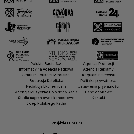
Polskie Radio S.A.
Agencja Promocji
Informacyjna Agencja Radiowa
Agencja Reklamy
Centrum Edukacji Medialnej
Regulamin serwisu
Redakcja Katolicka
Polityka prywatności
Redakcja Ekumeniczna
Ustawienia prywatności
Agencja Muzyczna Polskiego Radia
Dane osobowe
Studia nagraniowe i koncertowe
Kontakt
Sklep Polskiego Radia
Znajdziesz nas na