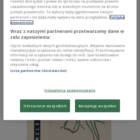
również skorzystać z prawa do sprzeciwu na podstawie prawnie
uzasadnionego interesu lub w dowolnym momencie na stronie
polityki prywatności. Te wybory będą sygnalizowane naszym
partnerom i nie będą miały wpływu na dane przeglądania.
Polityka
prywatności
Wraz z naszymi partnerami przetwarzamy dane w
celu zapewnienia:
Użycie dokładnych danych geolokalizacyjnych. Aktywne skanowanie
charakterystyki urządzenia do celów identyfikacji. Przechowywanie
informacji na urządzeniu lub dostęp do nich. Spersonalizowane
reklamy i treści, pomiar reklam i treści, badnie odbiorców i
ulepszanie usług.
Lista partnerów (dostawców)
Ustawienia zaawansowane
Odrzucenie wszystkich
Akceptuję wszystkie