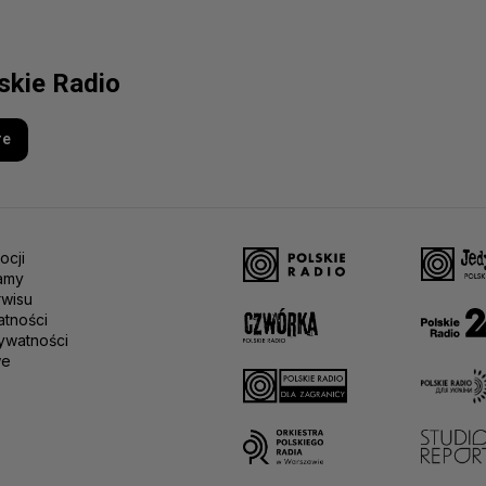
lskie Radio
re
ocji
amy
rwisu
atności
ywatności
we