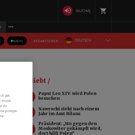
SŁUCHAJ
Y
DEUTSCH
S
RADIO
REDAKTIONEN:
ENGLISH
POLSKA
Beliebt /
РУССКИЙ
1
Papst Leo XIV. wird Polen
ch jak
besuchen
ik może
БЕЛАРУСКАЯ
wa do
2
Nawrocki zieht nach einem
e polityki
Jahr im Amt Bilanz
ane
УКРАЇНСЬКА
Präsident: „Wo gegen den
3
Moskowiter gekämpft wird,
dort hilft Polen“