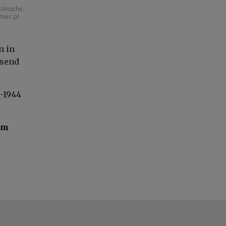
olnische
miec.pl
n in
usend
-1944
im