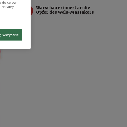
ia do celów
 reklamy i
4
Warschau erinnert an die
Opfer des Wola-Massakers
ę wszystkie