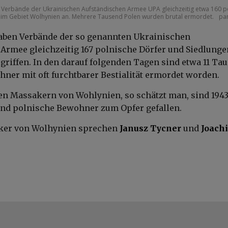
en Verbände der Ukrainischen Aufständischen Armee UPA gleichzeitig etwa 160 p
 im Gebiet Wolhynien an. Mehrere Tausend Polen wurden brutal ermordet.
pa
aben Verbände der so genannten Ukrainischen
Armee gleichzeitig 167 polnische Dörfer und Siedlunge
riffen. In den darauf folgenden Tagen sind etwa 11 Ta
ner mit oft furchtbarer Bestialität ermordet worden.
n Massakern von Wohlynien, so schätzt man, sind 1943
end polnische Bewohner zum Opfer gefallen.
ker von Wolhynien sprechen
Janusz Tycner
und
Joach