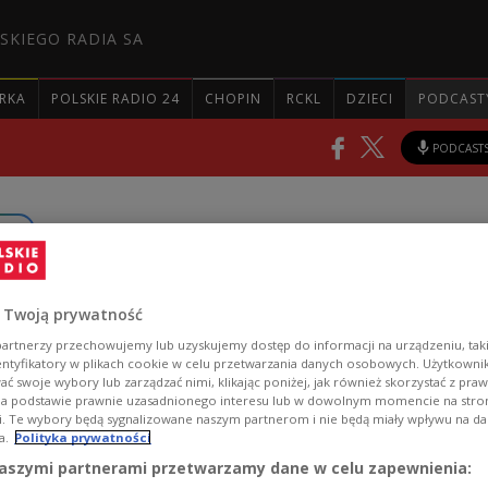
SKIEGO RADIA SA
RKA
POLSKIE RADIO 24
CHOPIN
RCKL
DZIECI
PODCAST
PODCAST
ogle
ien: Wie es dazu kommen
 Twoją prywatność
artnerzy przechowujemy lub uzyskujemy dostęp do informacji na urządzeniu, taki
entyfikatory w plikach cookie w celu przetwarzania danych osobowych. Użytkown
ć swoje wybory lub zarządzać nimi, klikając poniżej, jak również skorzystać z pra
na podstawie prawnie uzasadnionego interesu lub w dowolnym momencie na stroni
3 fanden Ereignisse statt, die bis heute einen tiefen
i. Te wybory będą sygnalizowane naszym partnerom i nie będą miały wpływu na d
a.
Polityka prywatności
as polnische Verhältnis zur Ukraine werfen.
aszymi partnerami przetwarzamy dane w celu zapewnienia: