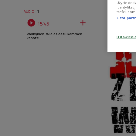
Użycie dokł
identyfikac
1
AUDIO
treści, pom
Lista par


15'45
Wolhynien: Wie es dazu kommen
Ustawieni
konnte