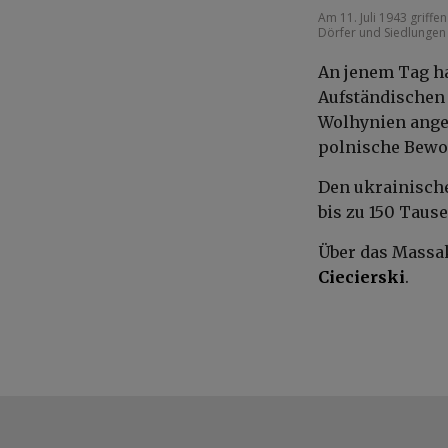
Am 11. Juli 1943 griff
Dörfer und Siedlungen
An jenem Tag h
Aufständischen 
Wolhynien angeg
polnische Bewoh
Den ukrainische
bis zu 150 Taus
Über das Massa
Ciecierski
.