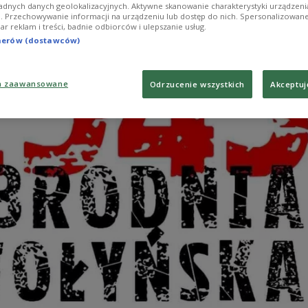
adnych danych geolokalizacyjnych. Aktywne skanowanie charakterystyki urządzen
ji. Przechowywanie informacji na urządzeniu lub dostęp do nich. Spersonalizowane
iar reklam i treści, badnie odbiorców i ulepszanie usług.
tnerów (dostawców)
a zaawansowane
Odrzucenie wszystkich
Akceptuj