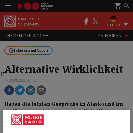
DEUTSCH
THEMEN DER WOCHE
KATEGORIEN
Folge uns auf Google
Alternative Wirklichkeit
e
23.08.2025 01:03
Haben die letzten Gespräche in Alaska und im
Weißen Haus eine neue Dynamik in die
Weltpolitik gebracht, oder war das vielmehr ein
Polittheater mit absurden Elementen? Die Lage