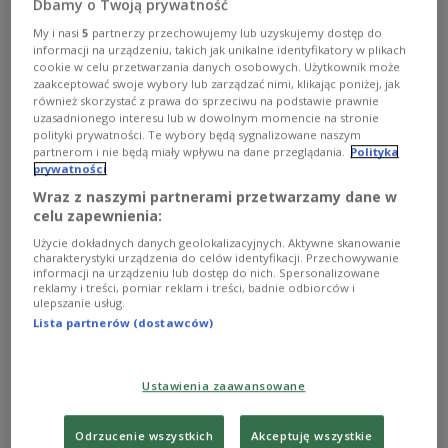
kommentiert Krista-Marija Läbe,
Dbamy o Twoją prywatność
Vorstandsmitglied der Deutsch-Ukrainischen
My i nasi
5
partnerzy przechowujemy lub uzyskujemy dostęp do
informacji na urządzeniu, takich jak unikalne identyfikatory w plikach
Gesellschaft.
cookie w celu przetwarzania danych osobowych. Użytkownik może
zaakceptować swoje wybory lub zarządzać nimi, klikając poniżej, jak
1
również skorzystać z prawa do sprzeciwu na podstawie prawnie
AUDIO
uzasadnionego interesu lub w dowolnym momencie na stronie


polityki prywatności. Te wybory będą sygnalizowane naszym
23'36
partnerom i nie będą miały wpływu na dane przeglądania.
Polityka
prywatności
Im Gespräch mit Krista-Marija Läbe
Wraz z naszymi partnerami przetwarzamy dane w
celu zapewnienia:
Użycie dokładnych danych geolokalizacyjnych. Aktywne skanowanie
charakterystyki urządzenia do celów identyfikacji. Przechowywanie
informacji na urządzeniu lub dostęp do nich. Spersonalizowane
reklamy i treści, pomiar reklam i treści, badnie odbiorców i
ulepszanie usług.
Lista partnerów (dostawców)
Ustawienia zaawansowane
Odrzucenie wszystkich
Akceptuję wszystkie