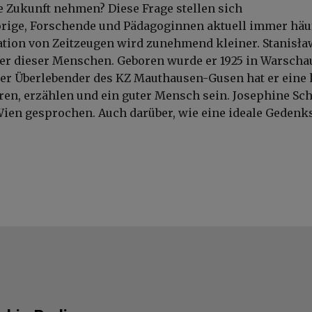
ie Zukunft nehmen? Diese Frage stellen sich
rige, Forschende und Pädagoginnen aktuell immer häuf
tion von Zeitzeugen wird zunehmend kleiner. Stanisła
ner dieser Menschen. Geboren wurde er 1925 in Warschau
her Überlebender des KZ Mauthausen-Gusen hat er eine 
ren, erzählen und ein guter Mensch sein. Josephine S
Wien gesprochen. Auch darüber, wie eine ideale Gedenks
.