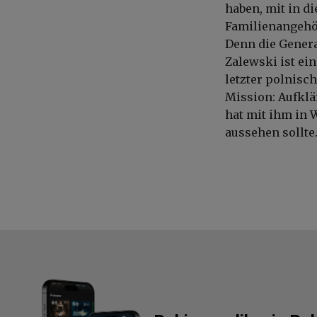
haben, mit in d
Familienangehö
Denn die Genera
Zalewski ist ei
letzter polnisc
Mission: Aufklä
hat mit ihm in 
aussehen sollte