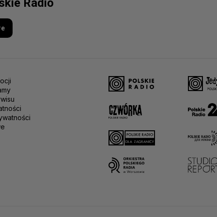
lskie Radio
re
ocji
amy
rwisu
atności
ywatności
we