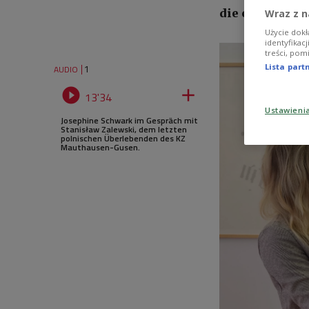
die er erzählt, 
Wraz z n
Użycie dokł
identyfikac
treści, pom
Lista par
1
AUDIO


13'34
Ustawieni
Josephine Schwark im Gespräch mit
Stanisław Zalewski, dem letzten
polnischen Überlebenden des KZ
Mauthausen-Gusen.