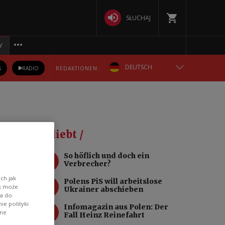
SŁUCHAJ
Y
DEUTSCH
S
RADIO
REDAKTIONEN:
ENGLISH
POLSKA
Beliebt /
РУССКИЙ
er
1
So höflich und doch ein
Verbrecher?
БЕЛАРУСКАЯ
ch jak
2
Polens PiS will arbeitslose
ik może
Ukrainer abschieben
УКРАЇНСЬКА
wa do
e polityki
3
Infomagazin aus Polen: Der
ane
Fall Heinz Reinefahrt
hte,