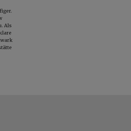
iger.
w
. Als
klare
chwark
tätte