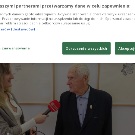
eine tragische ist.
aszymi partnerami przetwarzamy dane w celu zapewnienia:
adnych danych geolokalizacyjnych. Aktywne skanowanie charakterystyki urządzen
ji. Przechowywanie informacji na urządzeniu lub dostęp do nich. Spersonalizowane
iar reklam i treści, badnie odbiorców i ulepszanie usług.
tnerów (dostawców)
a zaawansowane
Odrzucenie wszystkich
Akceptuj