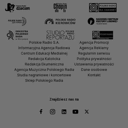
Polskie Radio S.A.
Agencja Promocji
Informacyjna Agencja Radiowa
Agencja Reklamy
Centrum Edukacji Medialnej
Regulamin serwisu
Redakcja Katolicka
Polityka prywatności
Redakcja Ekumeniczna
Ustawienia prywatności
Agencja Muzyczna Polskiego Radia
Dane osobowe
Studia nagraniowe i koncertowe
Kontakt
Sklep Polskiego Radia
Znajdziesz nas na