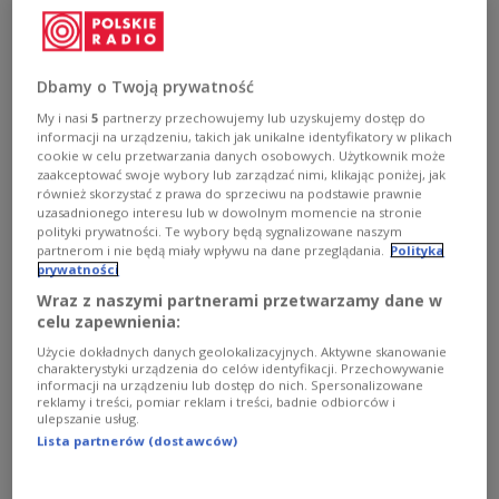
Das letzte Gruppenspiel gegen Frankreich
endete mit einem 1:1-Unentschieden.
Dbamy o Twoją prywatność
1
AUDIO
My i nasi
5
partnerzy przechowujemy lub uzyskujemy dostęp do


05'23
informacji na urządzeniu, takich jak unikalne identyfikatory w plikach
cookie w celu przetwarzania danych osobowych. Użytkownik może
Aus und vorbei. Polen verabschiedet sich von der EM
zaakceptować swoje wybory lub zarządzać nimi, klikając poniżej, jak
również skorzystać z prawa do sprzeciwu na podstawie prawnie
uzasadnionego interesu lub w dowolnym momencie na stronie
polityki prywatności. Te wybory będą sygnalizowane naszym
partnerom i nie będą miały wpływu na dane przeglądania.
Polityka
prywatności
Wraz z naszymi partnerami przetwarzamy dane w
celu zapewnienia:
Użycie dokładnych danych geolokalizacyjnych. Aktywne skanowanie
charakterystyki urządzenia do celów identyfikacji. Przechowywanie
informacji na urządzeniu lub dostęp do nich. Spersonalizowane
reklamy i treści, pomiar reklam i treści, badnie odbiorców i
ulepszanie usług.
Lista partnerów (dostawców)