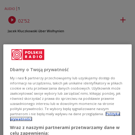
1
AUDIO


02'52
Jacek Kluczkowski über Wolhynien
Dbamy o Twoją prywatność
My i nasi
5
partnerzy przechowujemy lub uzyskujemy dostęp do
informacji na urządzeniu, takich jak unikalne identyfikatory w plikach
cookie w celu przetwarzania danych osobowych. Użytkownik może
zaakceptować swoje wybory lub zarządzać nimi, klikając poniżej, jak
również skorzystać z prawa do sprzeciwu na podstawie prawnie
uzasadnionego interesu lub w dowolnym momencie na stronie
polityki prywatności. Te wybory będą sygnalizowane naszym
partnerom i nie będą miały wpływu na dane przeglądania.
Polityka
prywatności
A cemetery in what was once the Polish village of Puźniki, now Puzhnyky in
western Ukraine.
Photo: PAP/Wojtek Jargiło
Wraz z naszymi partnerami przetwarzamy dane w
celu zapewnienia: