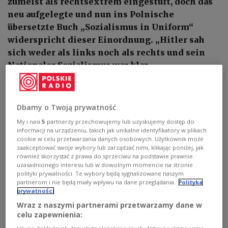
zumeist als rechtsextrem eingestuft, doch das
neu aufgelegte und nun ins Polnische
übersetzte Buch „Sozialismus in Uniform“
widerspricht dieser Einordnung. „Hitler sah
sich weder als links noch als rechts und sein
Nationaler Sozialismus war klar
antikapitalistisch“, meint der Autor Dr. Rainer
Zitelmann.
Dbamy o Twoją prywatność
1
AUDIO
My i nasi
5
partnerzy przechowujemy lub uzyskujemy dostęp do
informacji na urządzeniu, takich jak unikalne identyfikatory w plikach


45'48
cookie w celu przetwarzania danych osobowych. Użytkownik może
zaakceptować swoje wybory lub zarządzać nimi, klikając poniżej, jak
Im Gespräch mit Dr. Rainer Zitelmann
również skorzystać z prawa do sprzeciwu na podstawie prawnie
uzasadnionego interesu lub w dowolnym momencie na stronie
polityki prywatności. Te wybory będą sygnalizowane naszym
partnerom i nie będą miały wpływu na dane przeglądania.
Polityka
prywatności
Wraz z naszymi partnerami przetwarzamy dane w
celu zapewnienia: