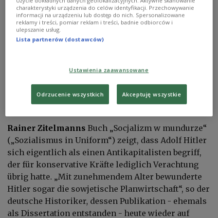
Użycie dokładnych danych geolokalizacyjnych. Aktywne skanowanie
charakterystyki urządzenia do celów identyfikacji. Przechowywanie
informacji na urządzeniu lub dostęp do nich. Spersonalizowane
reklamy i treści, pomiar reklam i treści, badnie odbiorców i
ulepszanie usług.
Lista partnerów (dostawców)
Ustawienia zaawansowane
Odrzucenie wszystkich
Akceptuję wszystkie
Schon vor 40 Jahren avancierte Zitelmanns Buch zum Standardwerk über
die Weltanschuung Hitlers.
Wojciech Osiński
Rainer Zitelmanns
Buch „Socjalizm w mundurze“
(„Sozialismus in Uniform“) zeigt, dass Adolf Hitler
sich eigentlich als einen Antikapitalisten begriff,
der für konservative Kräfte lediglich Verachtung
übrig hatte. „Mit zunehmendem Alter bewunderte
Hitler sogar die sowjetische Planwirtschaft“, so der
deutsche Historiker, dessen Publikation - ehemals
als Dissertation entstanden - heute wieder auf