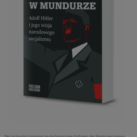
Bis heute sind mehrere deutschsprachige Auflagen des Werks erschienen.