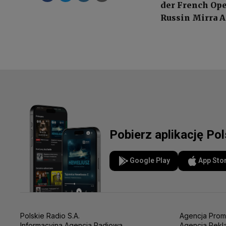
der French Ope
Russin Mirra A
Pobierz aplikację Po
Google Play
App Sto
Polskie Radio S.A.
Agencja Prom
Informacyjna Agencja Radiowa
Agencja Rekl