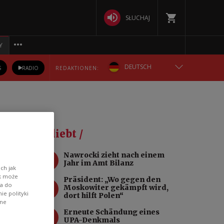
SŁUCHAJ
Y
DEUTSCH
S
RADIO
REDAKTIONEN:
ENGLISH
POLSKA
e
Beliebt /
РУССКИЙ
1
Nawrocki zieht nach einem
Jahr im Amt Bilanz
БЕЛАРУСКАЯ
ch jak
ik może
Präsident: „Wo gegen den
2
wa do
Moskowiter gekämpft wird,
. Doch
УКРАЇНСЬКА
e polityki
dort hilft Polen“
re
ane
3
Erneute Schändung eines
UPA-Denkmals