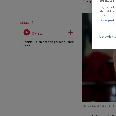
Wraz z n
Tennisjournali
Użycie dokł
identyfikac
treści, pom
Lista par
1
AUDIO


07'22
Ustawieni
Tennis: Polen stehen goldene Jahre
bevor
Maja Chwalińska
EPA