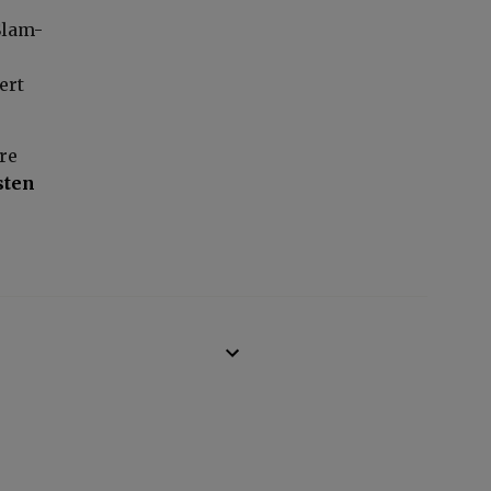
Slam-
ert
re
sten