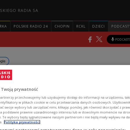
SKIEGO RADIA SA
RKA
POLSKIE RADIO 24
CHOPIN
RCKL
DZIECI
PODCAST
PODCAST
ogle
 Polen stehen goldene Jahr
 Twoją prywatność
artnerzy przechowujemy lub uzyskujemy dostęp do informacji na urządzeniu, taki
entyfikatory w plikach cookie w celu przetwarzania danych osobowych. Użytkown
ć swoje wybory lub zarządzać nimi, klikając poniżej, jak również skorzystać z pra
a sorgt derzeit für Schlagzeilen in der Tenniswelt
na podstawie prawnie uzasadnionego interesu lub w dowolnym momencie na stroni
 Erfolg einzuordnen? Welche Bedeutung hat er für ih
i. Te wybory będą sygnalizowane naszym partnerom i nie będą miały wpływu na d
a.
Polityka prywatności
re? Darüber hat Michael Stolfa mit dem