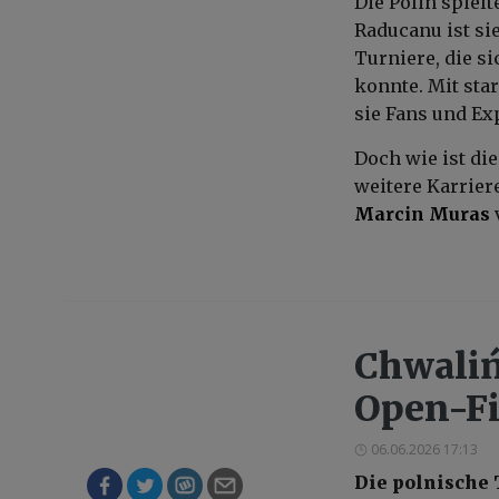
Die Polin spiel
Raducanu ist sie
Turniere, die s
konnte. Mit sta
sie Fans und Ex
Doch wie ist di
weitere Karrier
Marcin Muras
Chwaliń
Open-Fi
06.06.2026 17:13
Die polnische 