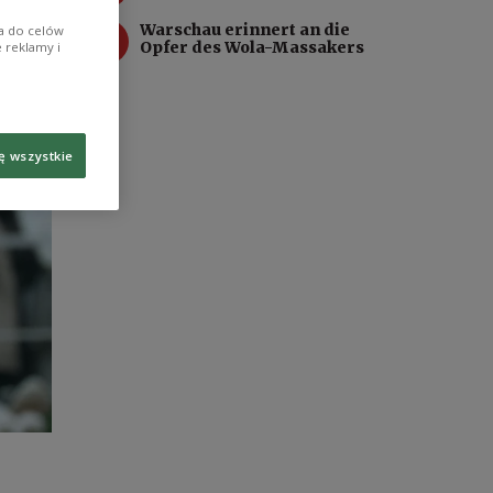
4
Warschau erinnert an die
ia do celów
Opfer des Wola-Massakers
 reklamy i
ę wszystkie