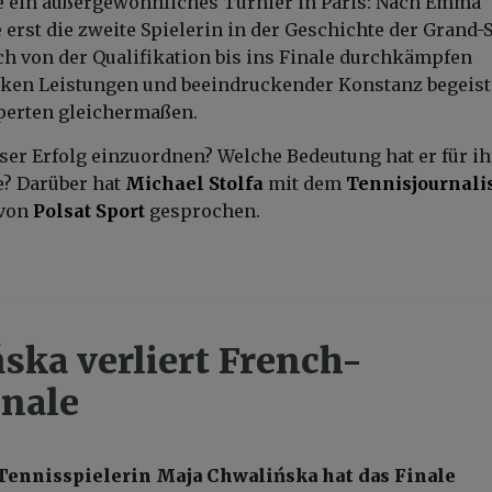
te ein außergewöhnliches Turnier in Paris: Nach Emma
 erst die zweite Spielerin in der Geschichte der Grand-
ich von der Qualifikation bis ins Finale durchkämpfen
rken Leistungen und beeindruckender Konstanz begeist
perten gleichermaßen.
eser Erfolg einzuordnen? Welche Bedeutung hat er für ih
e? Darüber hat
Michael Stolfa
mit dem
Tennisjournali
von
Polsat Sport
gesprochen.
ska verliert French-
nale
Tennisspielerin Maja Chwalińska hat das Finale