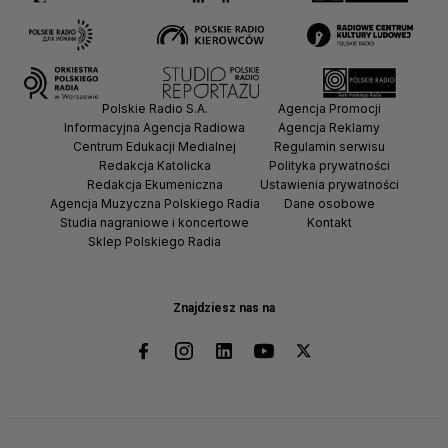
Polskie Radio S.A.
Agencja Promocji
Informacyjna Agencja Radiowa
Agencja Reklamy
Centrum Edukacji Medialnej
Regulamin serwisu
Redakcja Katolicka
Polityka prywatności
Redakcja Ekumeniczna
Ustawienia prywatności
Agencja Muzyczna Polskiego Radia
Dane osobowe
Studia nagraniowe i koncertowe
Kontakt
Sklep Polskiego Radia
Znajdziesz nas na