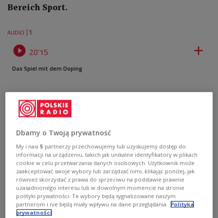
Bereich Sport.
1
AUDIO


20'15
Das Spiel mit dem Doping
Dbamy o Twoją prywatność
My i nasi
5
partnerzy przechowujemy lub uzyskujemy dostęp do
informacji na urządzeniu, takich jak unikalne identyfikatory w plikach
cookie w celu przetwarzania danych osobowych. Użytkownik może
zaakceptować swoje wybory lub zarządzać nimi, klikając poniżej, jak
również skorzystać z prawa do sprzeciwu na podstawie prawnie
uzasadnionego interesu lub w dowolnym momencie na stronie
polityki prywatności. Te wybory będą sygnalizowane naszym
partnerom i nie będą miały wpływu na dane przeglądania.
Polityka
prywatności