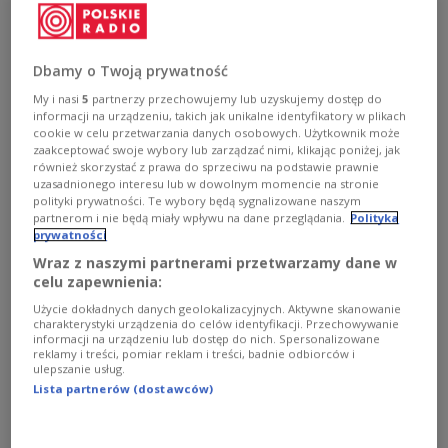
Was ist die Bilanz des in Rekordtempo
organisierten Treffens zwischen Staatspräsident
Andrzej Duda und US-Präsident Donald Trump? Das
Dbamy o Twoją prywatność
hängt natürlich davon ab, wo man hinhört.
My i nasi
5
partnerzy przechowujemy lub uzyskujemy dostęp do
informacji na urządzeniu, takich jak unikalne identyfikatory w plikach
cookie w celu przetwarzania danych osobowych. Użytkownik może
Gazeta Polska Codziennie: Gemeinsam für die
zaakceptować swoje wybory lub zarządzać nimi, klikając poniżej, jak
również skorzystać z prawa do sprzeciwu na podstawie prawnie
Sicherheit, gemeinsam für die Freiheit
uzasadnionego interesu lub w dowolnym momencie na stronie
polityki prywatności. Te wybory będą sygnalizowane naszym
Die Vergrößerung der militärischen
partnerom i nie będą miały wpływu na dane przeglądania.
Polityka
prywatności
Zusammenarbeit, eine Partnerschaft zur
Wraz z naszymi partnerami przetwarzamy dane w
Entwicklung des polnischen Sektors ziviler
celu zapewnienia:
Kernkraftenergie, mehr strategische Investitionen,
Użycie dokładnych danych geolokalizacyjnych. Aktywne skanowanie
die Unterstützung für die Dreimeeres-Initiative
charakterystyki urządzenia do celów identyfikacji. Przechowywanie
informacji na urządzeniu lub dostęp do nich. Spersonalizowane
sowie die Zusammenarbeit bei der Suche nach
reklamy i treści, pomiar reklam i treści, badnie odbiorców i
einem Impfstoff gegen das Coronavirus - das seien
ulepszanie usług.
Lista partnerów (dostawców)
die wichtigsten Ergebnisse des gestrigen Treffens
zwischen dem polnischen Staatspräsidenten
Andrzej Duda und Donald Trump im Weißen Haus,