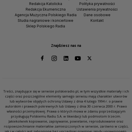
Redakcja Katolicka
Polityka prywatności
Redakcja Ekumeniczna
Ustawienia prywatności
Agencja Muzyczna Polskiego Radia
Dane osobowe
Studia nagraniowe i koncertowe
Kontakt
Sklep Polskiego Radia
Znajdziesz nas na
Treści, znajdujące się w serwisie polskieradio.pl, w tym wszystkie materiały i ich
części oraz poszczególne elementy samego serwisu mają charakter utworów
lub wytworów objętych ochroną Ustawy z dnia 4 lutego 1994 r. o prawie
autorskim i prawach pokrewnych lub Ustawy z dnia 30 czerwca 2000 r. Prawo
własności przemysłowej. Prawa o których mowa w zdaniu poprzedzającym
przysługują Polskiemu Radiu S.A. w likwidacji lub podmiotom trzecim.
Jakiekolwiek kopiowanie, zapisywanie, powielanie, reprodukowanie oraz
rozpowszechnianie materiałów zamieszczonych w serwisie, zarówno w części,
jak i w całości jest zabronione bez uprzedniej pisemnej zgody uprawnionego.