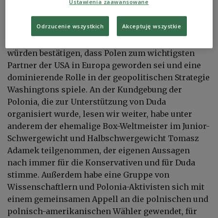
Ustawienia zaawansowane
schreibt auf ihrer Titelseite die regierungsnahe,
nationalkonservative Gazeta Polska Codziennie.
Odrzucenie wszystkich
Akceptuję wszystkie
Die deklarierten Verpflichtungen, so das Blatt,
würden bestätigen, dass Polen zum wichtigsten
Partner der USA in Europa geworden sei und eine
dominierende Rolle in der geopolitischen Strategie
Washingtons spiele. An der Kundgebung der
Polonia, die zur Unterstützung von Duda
organisiert wurde, lesen wir weiter, habe unter
anderem der ehemalige Box-Weltmeister im Junior-
Schwergewicht und Halbschwergewicht Tomasz
Adamek teilgenommen, der eigenen Aussagen
nach immer für die Konservativen und für Duda
stimme. Außerdem habe eine Gruppe von
Wissenschaftlern und Polonia-Aktivisten sich mit
einem gemeinsamen Appell an die polnischen und
polnisch-amerikanischen Wähler gewendet, für