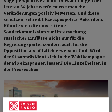
Vogelperspektive auf die Umwandlungen der
letzten 34 Jahre werfe, müsse man die
Veränderungen positiv bewerten. Und diese
schützen, schreibt Rzeczpospolita. Außerdem:
Könnte sich die umstrittene
Sonderkommission zur Untersuchung
russischer Einflüsse nicht nur für die
Regierungspartei sondern auch für die
Opposition als nützlich erweisen? Und: Wird
der Staatspräsident sich in die Wahlkampagne
der PiS einspannen lassen? Die Einzelheiten in
der Presseschau.