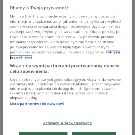
Dbamy o Twoją prywatność
My i nasi
5
partnerzy przechowujemy lub uzyskujemy dostęp do
informacji na urządzeniu, takich jak unikalne identyfikatory w plikach
cookie w celu przetwarzania danych osobowych. Użytkownik może
zaakceptować swoje wybory lub zarządzać nimi, klikając poniżej, jak
Z gospodarki napływają pozytywne informacje
Shutterstock/TTstudio
również skorzystać z prawa do sprzeciwu na podstawie prawnie
uzasadnionego interesu lub w dowolnym momencie na stronie
polityki prywatności. Te wybory będą sygnalizowane naszym
RZECZPOSPOLITA: Eine Bilanz der polnischen
partnerom i nie będą miały wpływu na dane przeglądania.
Polityka
Transformation
prywatności
Wraz z naszymi partnerami przetwarzamy dane w
celu zapewnienia:
Zu Beginn der Transformation war mehr als die
Użycie dokładnych danych geolokalizacyjnych. Aktywne skanowanie
Hälfte der vom Meinungsforschungsinstitut CBOS
charakterystyki urządzenia do celów identyfikacji. Przechowywanie
befragten Polen davon überzeugt, dass sich die
informacji na urządzeniu lub dostęp do nich. Spersonalizowane
reklamy i treści, pomiar reklam i treści, badnie odbiorców i
wirtschaftliche Situation in Polen verbessern wird,
ulepszanie usług.
schreibt in ihrem Wirtschaftsteil die Tageszeitung
Lista partnerów (dostawców)
Rzeczpospolita. Nie wieder habe der Optimismus
ein solches Ausmaß erreicht. So habe im
Ustawienia zaawansowane
vergangenen Jahr etwa mehr als die Hälfte der
Befragten geglaubt, dass sich die wirtschaftliche