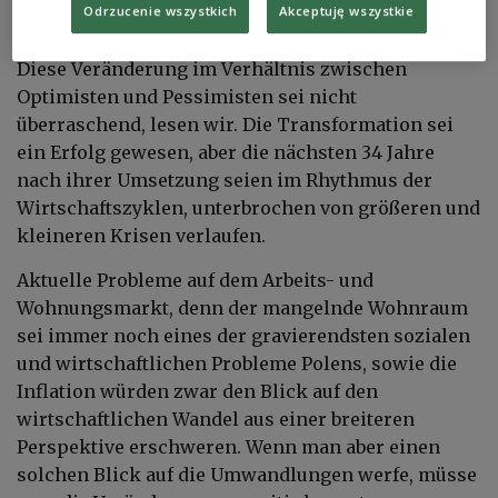
Odrzucenie wszystkich
Akceptuję wszystkie
Lage verschlechtern wird.
Diese Veränderung im Verhältnis zwischen
Optimisten und Pessimisten sei nicht
überraschend, lesen wir. Die Transformation sei
ein Erfolg gewesen, aber die nächsten 34 Jahre
nach ihrer Umsetzung seien im Rhythmus der
Wirtschaftszyklen, unterbrochen von größeren und
kleineren Krisen verlaufen.
Aktuelle Probleme auf dem Arbeits- und
Wohnungsmarkt, denn der mangelnde Wohnraum
sei immer noch eines der gravierendsten sozialen
und wirtschaftlichen Probleme Polens, sowie die
Inflation würden zwar den Blick auf den
wirtschaftlichen Wandel aus einer breiteren
Perspektive erschweren. Wenn man aber einen
solchen Blick auf die Umwandlungen werfe, müsse