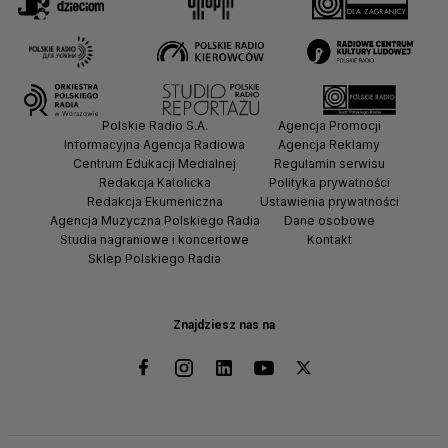
Polskie Radio S.A.
Agencja Promocji
Informacyjna Agencja Radiowa
Agencja Reklamy
Centrum Edukacji Medialnej
Regulamin serwisu
Redakcja Katolicka
Polityka prywatności
Redakcja Ekumeniczna
Ustawienia prywatności
Agencja Muzyczna Polskiego Radia
Dane osobowe
Studia nagraniowe i koncertowe
Kontakt
Sklep Polskiego Radia
Znajdziesz nas na