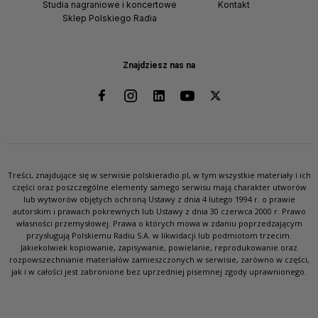
Studia nagraniowe i koncertowe
Kontakt
Sklep Polskiego Radia
Znajdziesz nas na
Treści, znajdujące się w serwisie polskieradio.pl, w tym wszystkie materiały i ich
części oraz poszczególne elementy samego serwisu mają charakter utworów
lub wytworów objętych ochroną Ustawy z dnia 4 lutego 1994 r. o prawie
autorskim i prawach pokrewnych lub Ustawy z dnia 30 czerwca 2000 r. Prawo
własności przemysłowej. Prawa o których mowa w zdaniu poprzedzającym
przysługują Polskiemu Radiu S.A. w likwidacji lub podmiotom trzecim.
Jakiekolwiek kopiowanie, zapisywanie, powielanie, reprodukowanie oraz
rozpowszechnianie materiałów zamieszczonych w serwisie, zarówno w części,
jak i w całości jest zabronione bez uprzedniej pisemnej zgody uprawnionego.