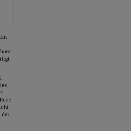
 Im
chutz
ligt
l
ies
um
 Rede
icht
n der