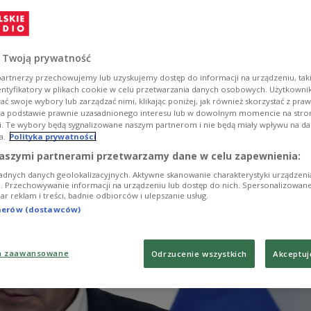
r die Entscheidung zu den staatlichen Subventione
eine heiße Kartoffel. Und: Eine Aussage des von der 
 Präsidentschaftskandidaten Nawrocki zur NATO-
 der Ukraine schlägt hohe Wellen. Mehr zu diesen
 Twoją prywatność
 Presseschau.
artnerzy przechowujemy lub uzyskujemy dostęp do informacji na urządzeniu, taki
entyfikatory w plikach cookie w celu przetwarzania danych osobowych. Użytkown
ć swoje wybory lub zarządzać nimi, klikając poniżej, jak również skorzystać z pra
na podstawie prawnie uzasadnionego interesu lub w dowolnym momencie na stroni
i. Te wybory będą sygnalizowane naszym partnerom i nie będą miały wpływu na d
a.
Polityka prywatności
aszymi partnerami przetwarzamy dane w celu zapewnienia:
adnych danych geolokalizacyjnych. Aktywne skanowanie charakterystyki urządzen
ji. Przechowywanie informacji na urządzeniu lub dostęp do nich. Spersonalizowane
iar reklam i treści, badnie odbiorców i ulepszanie usług.
tnerów (dostawców)
a zaawansowane
Odrzucenie wszystkich
Akceptuj