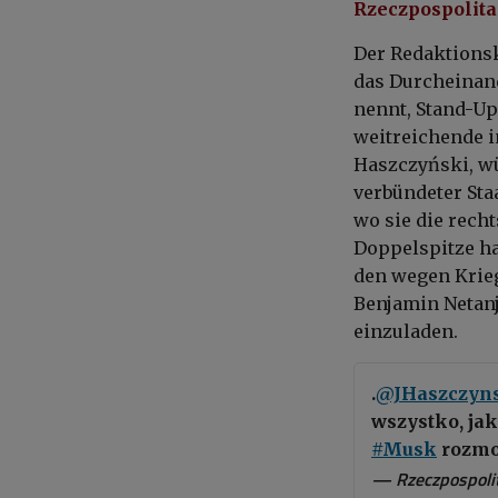
Rzeczpospolita:
Der Redaktionsk
das Durcheinand
nennt, Stand-Up
weitreichende i
Haszczyński, wü
verbündeter Sta
wo sie die rech
Doppelspitze ha
den wegen Krie
Benjamin Netan
einzuladen.
.
@JHaszczyn
wszystko, ja
#Musk
rozmo
— Rzeczpospolit