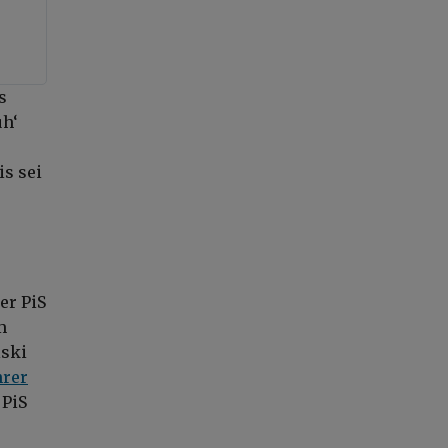
s
uh‘
s sei
er PiS
m
ński
hrer
 PiS