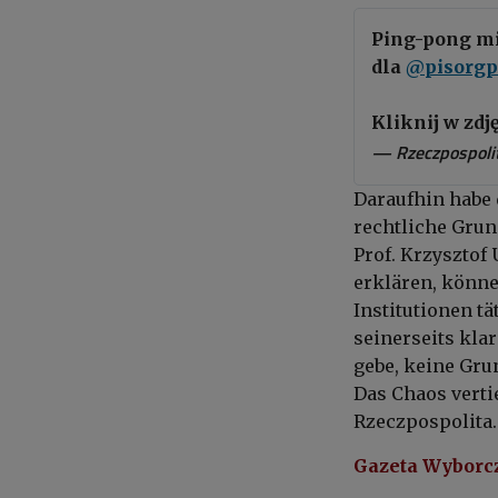
Ping-pong m
dla
@pisorgp
Kliknij w zdj
— Rzeczpospolit
Daraufhin habe
rechtliche Grun
Prof. Krzysztof
erklären, könne
Institutionen t
seinerseits klar
gebe, keine Gru
Das Chaos verti
Rzeczpospolita.
Gazeta Wyborcz