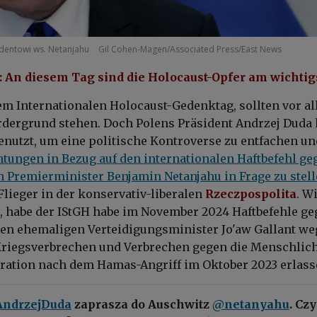
entowi ws. Netanjahu
Gil Cohen-Magen/Associated Press/East News
: An diesem Tag sind die Holocaust-Opfer am wichtig
dem Internationalen Holocaust-Gedenktag, sollten vor a
rdergrund stehen. Doch Polens Präsident Andrzej Duda
enutzt, um eine politische Kontroverse zu entfachen un
htungen in Bezug auf den internationalen Haftbefehl ge
n Premierminister Benjamin Netanjahu in Frage zu stel
Flieger in der konservativ-liberalen
Rzeczpospolita
. W
t, habe der IStGH habe im November 2024 Haftbefehle g
en ehemaligen Verteidigungsminister Jo'aw Gallant w
riegsverbrechen und Verbrechen gegen die Menschlich
ration nach dem Hamas-Angriff im Oktober 2023 erlass
ndrzejDuda
zaprasza do Auschwitz
@netanyahu
. Czy