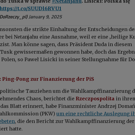
 do Tuska w sprawie
#Netanjahu
. Lisicki: Polska się
https://t.co/SUUDl6RVU1
DoRzeczy_pl)
January 9, 2025
ansonsten die strikte Einhaltung der Entscheidungen de
er bei Netanjahu eine Ausnahme, weil er eine ‚heilige K
lizist. Man könne sagen, dass Präsident Duda in diesem
t Tusk gewissermaßen gewonnen habe, doch das Ergebni
Polen, so Paweł Lisicki in seiner Stellungnahme für Do
: Ping-Pong zur Finanzierung der PiS
 politische Tauziehen um die Wahlkampffinanzierung d
nehmendes Chaos, berichtet die
Rzeczpospolita
in ihre
das Blatt erinnert, habe Finanzminister Andrzej Doma
 Wahlkommission (PKW)
um eine rechtliche Auslegung i
ebeten
, die den Bericht zur Wahlkampffinanzierung der
ert hatte.