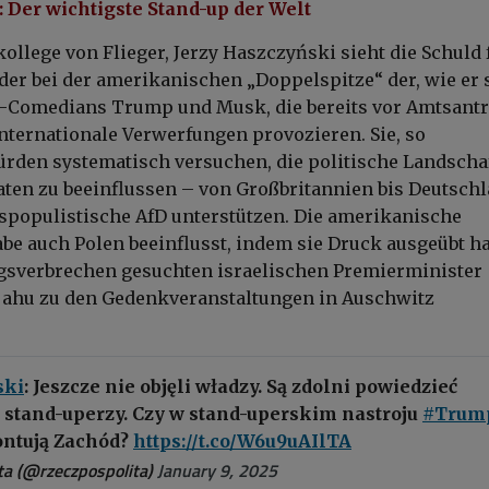
 Der wichtigste Stand-up der Welt
ollege von Flieger, Jerzy Haszczyński sieht die Schuld 
er bei der amerikanischen „Doppelspitze“ der, wie er 
-Comedians Trump und Musk, die bereits vor Amtsantr
nternationale Verwerfungen provozieren. Sie, so
rden systematisch versuchen, die politische Landscha
aten zu beeinflussen – von Großbritannien bis Deutschl
tspopulistische AfD unterstützen. Die amerikanische
be auch Polen beeinflusst, indem sie Druck ausgeübt ha
gsverbrechen gesuchten israelischen Premierminister
jahu zu den Gedenkveranstaltungen in Auschwitz
ski
: Jeszcze nie objęli władzy. Są zdolni powiedzieć
k stand-uperzy. Czy w stand-uperskim nastroju
#Trum
ntują Zachód?
https://t.co/W6u9uAIlTA
a (@rzeczpospolita)
January 9, 2025