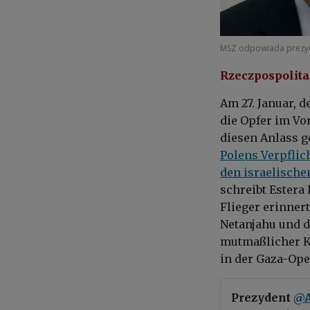
MSZ odpowiada prezyd
Rzeczpospolita
Am 27. Januar, 
die Opfer im Vo
diesen Anlass g
Polens Verpflic
den israelische
schreibt Estera 
Flieger erinner
Netanjahu und d
mutmaßlicher K
in der Gaza-Ope
Prezydent
@A