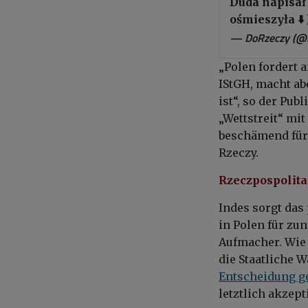
Duda napisał
ośmieszyła ⬇️
— DoRzeczy (@
„Polen fordert 
IStGH, macht ab
ist“, so der Pub
„Wettstreit“ mi
beschämend für 
Rzeczy.
Rzeczpospolita
Indes sorgt das
in Polen für zu
Aufmacher. Wie 
die Staatliche
Entscheidung g
letztlich akzepti