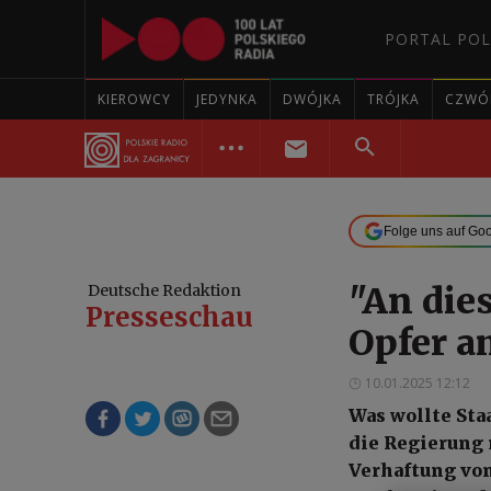
PORTAL POL
KIEROWCY
JEDYNKA
DWÓJKA
TRÓJKA
CZWÓ
Folge uns auf Go
"An die
Deutsche Redaktion
Presseschau
Opfer a
10.01.2025 12:12
Was wollte Sta
die Regierung 
Verhaftung von