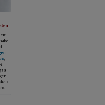
sten
llem
 habe
d
gen
len
,
ie
egen
egen
keit
en.