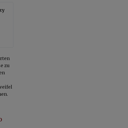
zy
erten
se zu
en
weifel
nen.
O