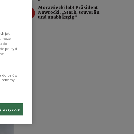
n für
Morawiecki lobt Präsident
PiS
4
Nawrocki. „Stark, souverän
und unabhängig“
ch jak
ik może
wa do
e polityki
ane
ia do celów
 reklamy i
ę wszystkie