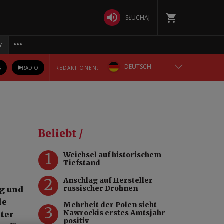
SŁUCHAJ
Y
DEUTSCH
S
RADIO
REDAKTIONEN:
ENGLISH
POLSKA
-
Beliebt /
РУССКИЙ
1
Weichsel auf historischem
Tiefstand
БЕЛАРУСКАЯ
2
Anschlag auf Hersteller
russischer Drohnen
ng und
УКРАЇНСЬКА
le
Mehrheit der Polen sieht
3
Nawrockis erstes Amtsjahr
ter
positiv