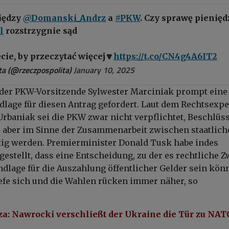
iędzy
@Domanski_Andrz
a
#PKW
. Czy sprawę pienięd
l
rozstrzygnie sąd
ęcie, by przeczytać więcej🔽
https://t.co/CN4g4A6IT2
a (@rzeczpospolita)
January 10, 2025
 der PKW-Vorsitzende Sylwester Marciniak prompt eine
dlage für diesen Antrag gefordert. Laut dem Rechtsexp
 Urbaniak sei die PKW zwar nicht verpflichtet, Beschlüs
 aber im Sinne der Zusammenarbeit zwischen staatlich
ätig werden. Premierminister Donald Tusk habe indes
gestellt, dass eine Entscheidung, zu der es rechtliche Z
ndlage für die Auszahlung öffentlicher Gelder sein kön
efe sich und die Wahlen rücken immer näher, so
a: Nawrocki verschließt der Ukraine die Tür zu NAT