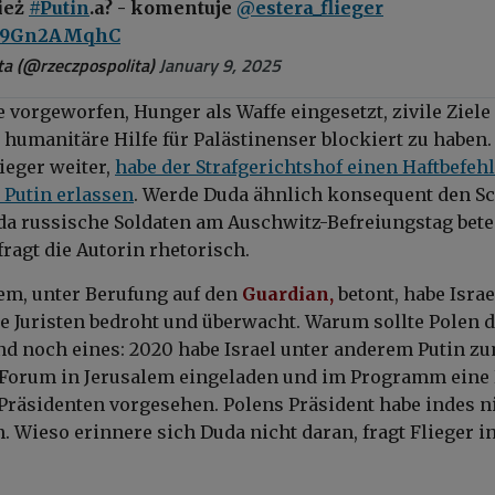
ież
#Putin
.a? - komentuje
@estera_flieger
o/M9Gn2AMqhC
a (@rzeczpospolita)
January 9, 2025
 vorgeworfen, Hunger als Waffe eingesetzt, zivile Ziele
 humanitäre Hilfe für Palästinenser blockiert zu haben.
ieger weiter,
habe der Strafgerichtshof einen Haftbefehl
Putin erlassen
. Werde Duda ähnlich konsequent den S
 da russische Soldaten am Auschwitz-Befreiungstag betei
ragt die Autorin rhetorisch.
em, unter Berufung auf den
Guardian,
betont, habe Israe
 Juristen bedroht und überwacht. Warum sollte Polen d
nd noch eines: 2020 habe Israel unter anderem Putin z
-Forum in Jerusalem eingeladen und im Programm eine
Präsidenten vorgesehen. Polens Präsident habe indes n
. Wieso erinnere sich Duda nicht daran, fragt Flieger i