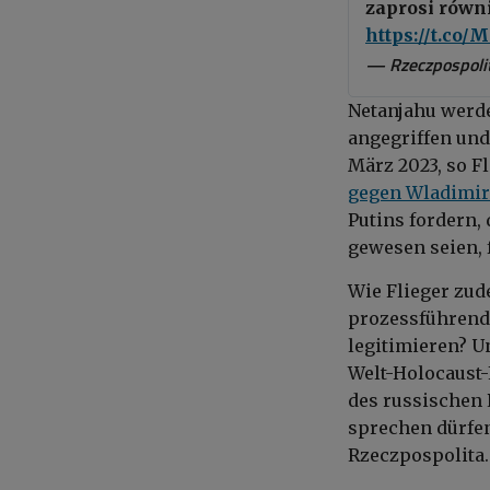
zaprosi równ
https://t.c
— Rzeczpospolit
Netanjahu werde
angegriffen und
März 2023, so Fl
gegen Wladimir 
Putins fordern,
gewesen seien, f
Wie Flieger zud
prozessführende
legitimieren? U
Welt-Holocaust
des russischen 
sprechen dürfen
Rzeczpospolita.