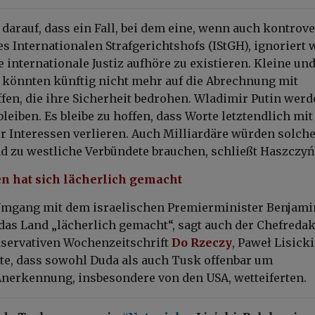
darauf, dass ein Fall, bei dem eine, wenn auch kontrov
s Internationalen Strafgerichtshofs (IStGH), ignoriert 
e internationale Justiz aufhöre zu existieren. Kleine un
n könnten künftig nicht mehr auf die Abrechnung mit
fen, die ihre Sicherheit bedrohen. Wladimir Putin werd
leiben. Es bleibe zu hoffen, dass Worte letztendlich mi
er Interessen verlieren. Auch Milliardäre würden solch
d zu westliche Verbündete brauchen, schließt Haszczyń
en hat sich lächerlich gemacht
Umgang mit dem israelischen Premierminister Benjami
das Land „lächerlich gemacht“, sagt auch der Chefreda
nservativen Wochenzeitschrift
Do Rzeczy
, Paweł Lisicki
erte, dass sowohl Duda als auch Tusk offenbar um
Anerkennung, insbesondere von den USA, wetteiferten.