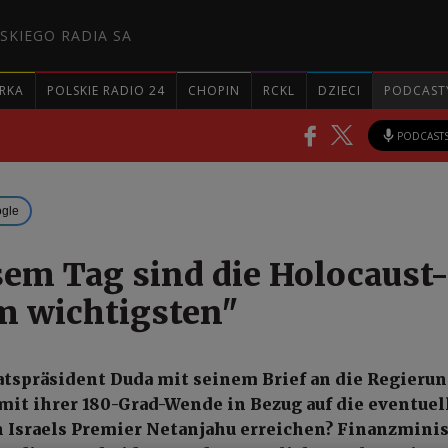
SKIEGO RADIA SA
RKA
POLSKIE RADIO 24
CHOPIN
RCKL
DZIECI
PODCAST
PODCAST
ogle
sem Tag sind die Holocaust
m wichtigsten"
atspräsident Duda mit seinem Brief an die Regieru
mit ihrer 180-Grad-Wende in Bezug auf die eventuel
 Israels Premier Netanjahu erreichen? Finanzminis