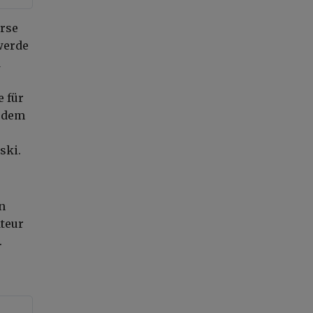
erse
werde
d
e für
t dem
e
ski.
n
kteur
.