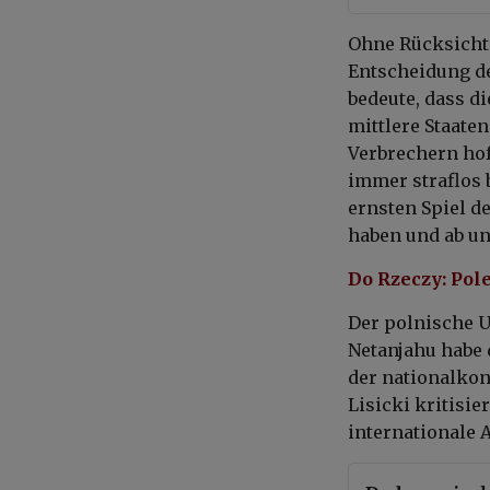
Ohne Rücksicht 
Entscheidung de
bedeute, dass di
mittlere Staate
Verbrechern hof
immer straflos b
ernsten Spiel d
haben und ab un
Do Rzeczy: Pol
Der polnische 
Netanjahu habe 
der nationalko
Lisicki kritisi
internationale 