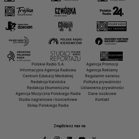
Polskie Radio S.A.
Agencja Promocji
Informacyjna Agencja Radiowa
Agencja Reklamy
Centrum Edukacji Medialnej
Regulamin serwisu
Redakcja Katolicka
Polityka prywatności
Redakcja Ekumeniczna
Ustawienia prywatności
Agencja Muzyczna Polskiego Radia
Dane osobowe
Studia nagraniowe i koncertowe
Kontakt
Sklep Polskiego Radia
Znajdziesz nas na