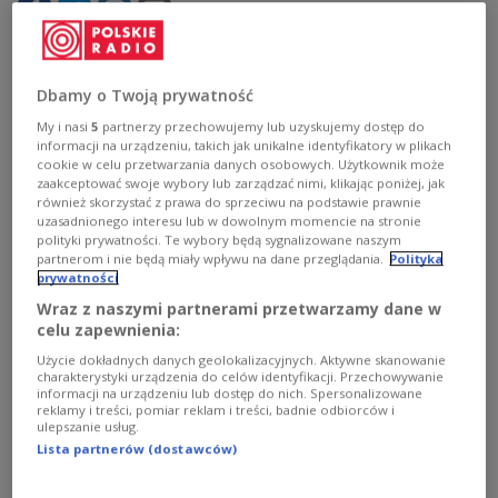
"Deutschland muss aufhören, das Biest zu
füttern, während es gleichzeitig nicht genug an
Dbamy o Twoją prywatność
die NATO zahlt", soll Grenell für Handelsblatt
My i nasi
5
partnerzy przechowujemy lub uzyskujemy dostęp do
betont haben.
informacji na urządzeniu, takich jak unikalne identyfikatory w plikach
cookie w celu przetwarzania danych osobowych. Użytkownik może
zaakceptować swoje wybory lub zarządzać nimi, klikając poniżej, jak
również skorzystać z prawa do sprzeciwu na podstawie prawnie
uzasadnionego interesu lub w dowolnym momencie na stronie
polityki prywatności. Te wybory będą sygnalizowane naszym
partnerom i nie będą miały wpływu na dane przeglądania.
Polityka
prywatności
Wraz z naszymi partnerami przetwarzamy dane w
celu zapewnienia:
Użycie dokładnych danych geolokalizacyjnych. Aktywne skanowanie
charakterystyki urządzenia do celów identyfikacji. Przechowywanie
informacji na urządzeniu lub dostęp do nich. Spersonalizowane
reklamy i treści, pomiar reklam i treści, badnie odbiorców i
ulepszanie usług.
Lista partnerów (dostawców)
US-Botschafter Richard Grenell
wikimedia commons