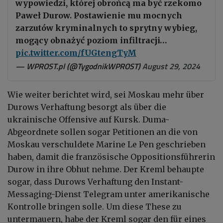
wypowiedzi, której obrońcą ma być rzekomo
Paweł Durow. Postawienie mu mocnych
zarzutów kryminalnych to sprytny wybieg,
mogący obnażyć poziom infiltracji…
pic.twitter.com/fUGtengTyM
— WPROST.pl (@TygodnikWPROST)
August 29, 2024
Wie weiter berichtet wird, sei Moskau mehr über
Durows Verhaftung besorgt als über die
ukrainische Offensive auf Kursk. Duma-
Abgeordnete sollen sogar Petitionen an die von
Moskau verschuldete Marine Le Pen geschrieben
haben, damit die französische Oppositionsführerin
Durow in ihre Obhut nehme. Der Kreml behaupte
sogar, dass Durows Verhaftung den Instant-
Messaging-Dienst Telegram unter amerikanische
Kontrolle bringen solle. Um diese These zu
untermauern, habe der Kreml sogar den für eines