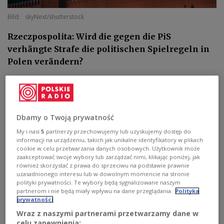
Bild:
skyNext/shutterstock
Rzeczpospolita: Wird die gegen die PiS
verhängte Strafe die politischen Spielregeln in
Polen verändern?
Die ehemalige Regierungspartei PiS (Recht und
Gerechtigkeit) hat wegen Unregelmäßigkeiten bei
der Wahlkampffinanzierung einen Großteil ihrer
Dbamy o Twoją prywatność
staatlichen Zuschüsse verloren. Das entschied die
My i nasi
5
partnerzy przechowujemy lub uzyskujemy dostęp do
informacji na urządzeniu, takich jak unikalne identyfikatory w plikach
Wahlkommission am Donnerstag. In den
cookie w celu przetwarzania danych osobowych. Użytkownik może
kommenden Jahren sollen die Zuschüsse jährlich
zaakceptować swoje wybory lub zarządzać nimi, klikając poniżej, jak
również skorzystać z prawa do sprzeciwu na podstawie prawnie
um umgerechnet 2,3 Millionen Euro gekürzt
uzasadnionego interesu lub w dowolnym momencie na stronie
werden.
polityki prywatności. Te wybory będą sygnalizowane naszym
partnerom i nie będą miały wpływu na dane przeglądania.
Polityka
Die Entscheidung der staatlichen Wahlkommission
prywatności
(PKW) könnte ein Instrument zur Schaffung neuer
Wraz z naszymi partnerami przetwarzamy dane w
celu zapewnienia:
und besserer Standards für den Wahlkampf