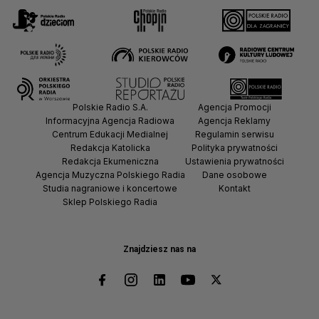
Polskie Radio S.A.
Agencja Promocji
Informacyjna Agencja Radiowa
Agencja Reklamy
Centrum Edukacji Medialnej
Regulamin serwisu
Redakcja Katolicka
Polityka prywatności
Redakcja Ekumeniczna
Ustawienia prywatności
Agencja Muzyczna Polskiego Radia
Dane osobowe
Studia nagraniowe i koncertowe
Kontakt
Sklep Polskiego Radia
Znajdziesz nas na