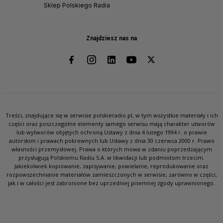
Sklep Polskiego Radia
Znajdziesz nas na
Treści, znajdujące się w serwisie polskieradio.pl, w tym wszystkie materiały i ich
części oraz poszczególne elementy samego serwisu mają charakter utworów
lub wytworów objętych ochroną Ustawy z dnia 4 lutego 1994 r. o prawie
autorskim i prawach pokrewnych lub Ustawy z dnia 30 czerwca 2000 r. Prawo
własności przemysłowej. Prawa o których mowa w zdaniu poprzedzającym
przysługują Polskiemu Radiu S.A. w likwidacji lub podmiotom trzecim.
Jakiekolwiek kopiowanie, zapisywanie, powielanie, reprodukowanie oraz
rozpowszechnianie materiałów zamieszczonych w serwisie, zarówno w części,
jak i w całości jest zabronione bez uprzedniej pisemnej zgody uprawnionego.