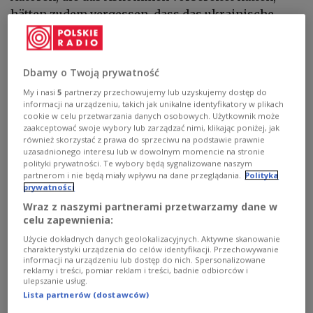
hätten zudem vergessen, dass das ukrainische
Parlament ihm zustimmen müsse. Die geplante
Struktur des „Amerikanisch-Ukrainischen
Investitionsfonds für Wiederaufbau und
Dbamy o Twoją prywatność
Entwicklung“ sehe vor, dass ein fünfköpfiger
My i nasi
5
partnerzy przechowujemy lub uzyskujemy dostęp do
Verwaltungsrat die Kontrolle ausübt – mit drei von
informacji na urządzeniu, takich jak unikalne identyfikatory w plikach
cookie w celu przetwarzania danych osobowych. Użytkownik może
der US-Regierung bestimmten Amerikanern und
zaakceptować swoje wybory lub zarządzać nimi, klikając poniżej, jak
zwei Ukrainern, die ebenfalls erst durch die US-
również skorzystać z prawa do sprzeciwu na podstawie prawnie
uzasadnionego interesu lub w dowolnym momencie na stronie
Administration genehmigt werden müssten. Die
polityki prywatności. Te wybory będą sygnalizowane naszym
Ukraine dürfe sich zudem nur mit ausdrücklicher
partnerom i nie będą miały wpływu na dane przeglądania.
Polityka
Zustimmung der Vereinigten Staaten aus dem
prywatności
Fonds zurückziehen, was einen eklatanten Bruch
Wraz z naszymi partnerami przetwarzamy dane w
celu zapewnienia:
mit der fundamentalen Logik zwischenstaatlicher
Użycie dokładnych danych geolokalizacyjnych. Aktywne skanowanie
Abkommen darstelle, so der Autor.
charakterystyki urządzenia do celów identyfikacji. Przechowywanie
informacji na urządzeniu lub dostęp do nich. Spersonalizowane
reklamy i treści, pomiar reklam i treści, badnie odbiorców i
Pierwsza strona poniedziałkowego wydania
ulepszanie usług.
Lista partnerów (dostawców)
Dziennika Gazety Prawnej. Kup w kiosku lub