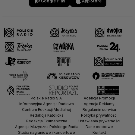
Google Play
App Store
Polskie Radio S.A.
Agencja Promocji
Informacyjna Agencja Radiowa
Agencja Reklamy
Centrum Edukacji Medialnej
Regulamin serwisu
Redakcja Katolicka
Polityka prywatności
Redakcja Ekumeniczna
Ustawienia prywatności
Agencja Muzyczna Polskiego Radia
Dane osobowe
Studia nagraniowe i koncertowe
Kontakt