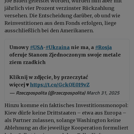
Joe Biden geleistet worden, würden nun aber mit
jährlich vier Prozent verzinster Rückzahlung
versehen. Die Entscheidung darüber, ob und wie
Reinvestitionen aus dem Fonds erfolgen, liege
ausschließlich bei den Amerikanern.
Umowy
#USA
-
#Ukraina
nie ma, a
#Rosja
oferuje Stanom Zjednoczonym swoje metale
ziem rzadkich
Kliknij w zdjęcie, by przeczytać
więcej🔽
https://t.co/GckQE019vZ
— Rzeczpospolita (@rzeczpospolita)
March 31, 2025
Hinzu komme ein faktisches Investitionsmonopol:
Kiew dürfe keine Drittstaaten – etwa aus Europa –
als Partner zulassen, solange Washington keine
Ablehnung an die jeweilige Kooperation formuliert