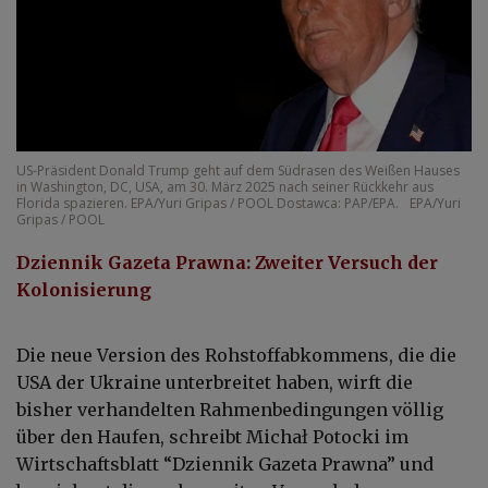
US-Präsident Donald Trump geht auf dem Südrasen des Weißen Hauses
in Washington, DC, USA, am 30. März 2025 nach seiner Rückkehr aus
Florida spazieren. EPA/Yuri Gripas / POOL Dostawca: PAP/EPA.
EPA/Yuri
Gripas / POOL
Dziennik Gazeta Prawna: Zweiter Versuch der
Kolonisierung
Die neue Version des Rohstoffabkommens, die die
USA der Ukraine unterbreitet haben, wirft die
bisher verhandelten Rahmenbedingungen völlig
über den Haufen, schreibt Michał Potocki im
Wirtschaftsblatt “Dziennik Gazeta Prawna” und