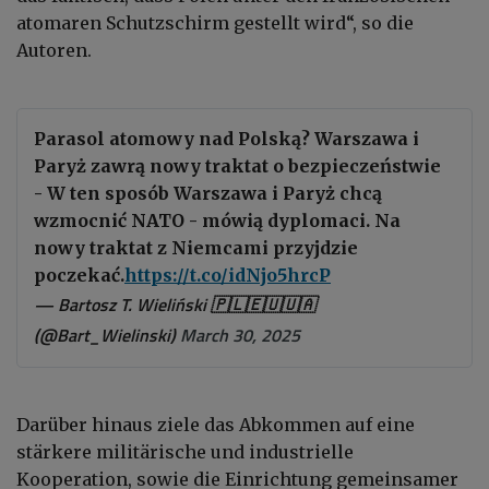
atomaren Schutzschirm gestellt wird“, so die
Autoren.
Parasol atomowy nad Polską? Warszawa i
Paryż zawrą nowy traktat o bezpieczeństwie
- W ten sposób Warszawa i Paryż chcą
wzmocnić NATO - mówią dyplomaci. Na
nowy traktat z Niemcami przyjdzie
poczekać.
https://t.co/idNjo5hrcP
— Bartosz T. Wieliński 🇵🇱🇪🇺🇺🇦
(@Bart_Wielinski)
March 30, 2025
Darüber hinaus ziele das Abkommen auf eine
stärkere militärische und industrielle
Kooperation, sowie die Einrichtung gemeinsamer