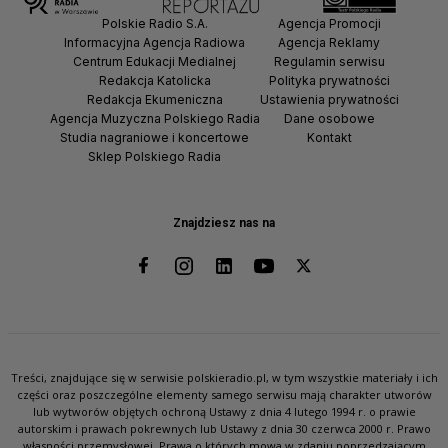
Polskie Radio S.A.
Agencja Promocji
Informacyjna Agencja Radiowa
Agencja Reklamy
Centrum Edukacji Medialnej
Regulamin serwisu
Redakcja Katolicka
Polityka prywatności
Redakcja Ekumeniczna
Ustawienia prywatności
Agencja Muzyczna Polskiego Radia
Dane osobowe
Studia nagraniowe i koncertowe
Kontakt
Sklep Polskiego Radia
Znajdziesz nas na
Treści, znajdujące się w serwisie polskieradio.pl, w tym wszystkie materiały i ich
części oraz poszczególne elementy samego serwisu mają charakter utworów
lub wytworów objętych ochroną Ustawy z dnia 4 lutego 1994 r. o prawie
autorskim i prawach pokrewnych lub Ustawy z dnia 30 czerwca 2000 r. Prawo
własności przemysłowej. Prawa o których mowa w zdaniu poprzedzającym