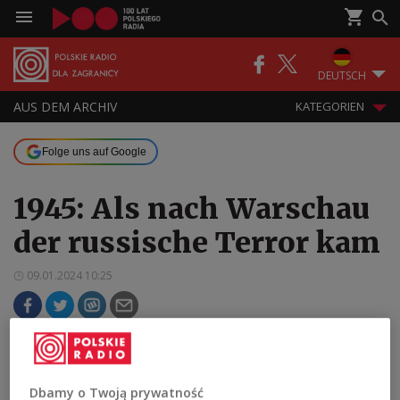
DEUTSCH
AUS DEM ARCHIV
KATEGORIEN
Folge uns auf Google
1945: Als nach Warschau
der russische Terror kam
09.01.2024 10:25
Zu kommunistischen Zeiten wurde der 17. Januar
immer als die Befreiung Warschaus gefeiert. In
Wirklichkeit kam mit der sogenannten
Dbamy o Twoją prywatność