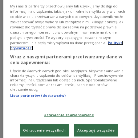
"Befreiung" der russische Terror.
My i nasi
5
partnerzy przechowujemy lub uzyskujemy dostęp do
informacji na urządzeniu, takich jak unikalne identyfikatory w plikach
cookie w celu przetwarzania danych osobowych. Użytkownik może
1
AUDIO
zaakceptować swoje wybory lub zarządzać nimi, klikając poniżej, jak
również skorzystać z prawa do sprzeciwu na podstawie prawnie


14'06
uzasadnionego interesu lub w dowolnym momencie na stronie
polityki prywatności. Te wybory będą sygnalizowane naszym
partnerom i nie będą miały wpływu na dane przeglądania.
Polityka
1945: Als nach Warschau der russische Terror kam
prywatności
Wraz z naszymi partnerami przetwarzamy dane w
celu zapewnienia:
Użycie dokładnych danych geolokalizacyjnych. Aktywne skanowanie
charakterystyki urządzenia do celów identyfikacji. Przechowywanie
informacji na urządzeniu lub dostęp do nich. Spersonalizowane
reklamy i treści, pomiar reklam i treści, badnie odbiorców i
ulepszanie usług.
Lista partnerów (dostawców)
Ustawienia zaawansowane
Odrzucenie wszystkich
Akceptuję wszystkie
Warsaw in 1945
National Digital Archive / nac.gov.pl