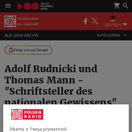
DEUTSCH
AUS DEM ARCHIV
KATEGORIEN
Folge uns auf Google
Adolf Rudnicki und
Thomas Mann -
"Schriftsteller des
nationalen Gewissens"
27.05.2026 16:00
Dbamy o Twoją prywatność