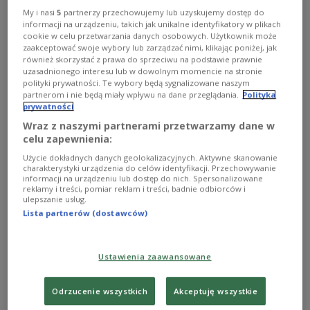
Wir erinnern an den polnischen Schriftsteller
My i nasi
5
partnerzy przechowujemy lub uzyskujemy dostęp do
informacji na urządzeniu, takich jak unikalne identyfikatory w plikach
Adolf Rudnicki. In einer Sendung aus dem Jahr
cookie w celu przetwarzania danych osobowych. Użytkownik może
1956 wird er als „Schriftsteller des nationalen
zaakceptować swoje wybory lub zarządzać nimi, klikając poniżej, jak
również skorzystać z prawa do sprzeciwu na podstawie prawnie
Gewissens“ bezeichnet und mit Thomas Mann
uzasadnionego interesu lub w dowolnym momencie na stronie
verglichen.
polityki prywatności. Te wybory będą sygnalizowane naszym
partnerom i nie będą miały wpływu na dane przeglądania.
Polityka
prywatności
1
AUDIO
Wraz z naszymi partnerami przetwarzamy dane w


celu zapewnienia:
05'40
Użycie dokładnych danych geolokalizacyjnych. Aktywne skanowanie
Adolf Rudnicki
charakterystyki urządzenia do celów identyfikacji. Przechowywanie
informacji na urządzeniu lub dostęp do nich. Spersonalizowane
reklamy i treści, pomiar reklam i treści, badnie odbiorców i
ulepszanie usług.
Lista partnerów (dostawców)
Ustawienia zaawansowane
Odrzucenie wszystkich
Akceptuję wszystkie