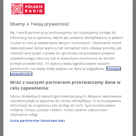
begann ein entscheidendes Kapitel dieser
Geschichte in Polen. Der Apotheker, Erfinder
und Unternehmer Ignacy Łukasiewicz
entwickelte Mitte des 19. Jahrhunderts die
Dbamy o Twoją prywatność
Petroleumlampe und legte mit seinen
My i nasi
5
partnerzy przechowujemy lub uzyskujemy dostęp do
informacji na urządzeniu, takich jak unikalne identyfikatory w plikach
Innovationen den Grundstein für eine der
cookie w celu przetwarzania danych osobowych. Użytkownik może
ersten Erdölindustrien der Welt.
zaakceptować swoje wybory lub zarządzać nimi, klikając poniżej, jak
również skorzystać z prawa do sprzeciwu na podstawie prawnie
uzasadnionego interesu lub w dowolnym momencie na stronie
1
AUDIO
polityki prywatności. Te wybory będą sygnalizowane naszym
partnerom i nie będą miały wpływu na dane przeglądania.
Polityka


08'45
prywatności
Wraz z naszymi partnerami przetwarzamy dane w
Ignacy Łukasiewicz – Pionier der Erdölindustrie
celu zapewnienia:
Użycie dokładnych danych geolokalizacyjnych. Aktywne skanowanie
charakterystyki urządzenia do celów identyfikacji. Przechowywanie
informacji na urządzeniu lub dostęp do nich. Spersonalizowane
reklamy i treści, pomiar reklam i treści, badnie odbiorców i
ulepszanie usług.
Lista partnerów (dostawców)