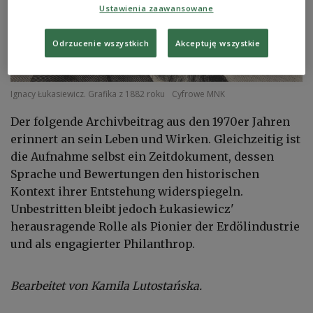
Ustawienia zaawansowane
Odrzucenie wszystkich
Akceptuję wszystkie
Ignacy Łukasiewicz. Grafika z 1882 roku
Cyfrowe MNK
Der folgende Archivbeitrag aus den 1970er Jahren
erinnert an sein Leben und Wirken. Gleichzeitig ist
die Aufnahme selbst ein Zeitdokument, dessen
Sprache und Bewertungen den historischen
Kontext ihrer Entstehung widerspiegeln.
Unbestritten bleibt jedoch Łukasiewicz'
herausragende Rolle als Pionier der Erdölindustrie
und als engagierter Philanthrop.
Bearbeitet von Kamila Lutostańska.