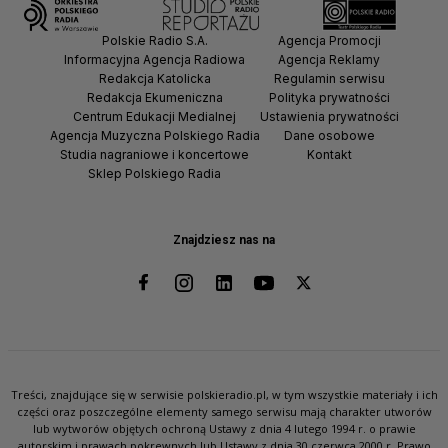
Polskie Radio S.A.
Agencja Promocji
Informacyjna Agencja Radiowa
Agencja Reklamy
Redakcja Katolicka
Regulamin serwisu
Redakcja Ekumeniczna
Polityka prywatności
Centrum Edukacji Medialnej
Ustawienia prywatności
Agencja Muzyczna Polskiego Radia
Dane osobowe
Studia nagraniowe i koncertowe
Kontakt
Sklep Polskiego Radia
Znajdziesz nas na
Treści, znajdujące się w serwisie polskieradio.pl, w tym wszystkie materiały i ich
części oraz poszczególne elementy samego serwisu mają charakter utworów
lub wytworów objętych ochroną Ustawy z dnia 4 lutego 1994 r. o prawie
autorskim i prawach pokrewnych lub Ustawy z dnia 30 czerwca 2000 r. Prawo