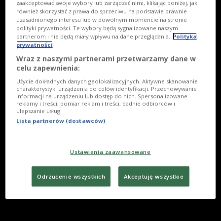
zaakceptować swoje wybory lub zarządzać nimi, klikając poniżej, jak
również skorzystać z prawa do sprzeciwu na podstawie prawnie
uzasadnionego interesu lub w dowolnym momencie na stronie
polityki prywatności. Te wybory będą sygnalizowane naszym
partnerom i nie będą miały wpływu na dane przeglądania.
Polityka
prywatności
Wraz z naszymi partnerami przetwarzamy dane w
celu zapewnienia:
Użycie dokładnych danych geolokalizacyjnych. Aktywne skanowanie
charakterystyki urządzenia do celów identyfikacji. Przechowywanie
informacji na urządzeniu lub dostęp do nich. Spersonalizowane
reklamy i treści, pomiar reklam i treści, badnie odbiorców i
ulepszanie usług.
Lista partnerów (dostawców)
Ustawienia zaawansowane
Odrzucenie wszystkich
Akceptuję wszystkie