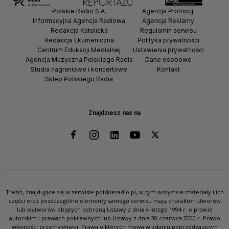
Polskie Radio S.A.
Agencja Promocji
Informacyjna Agencja Radiowa
Agencja Reklamy
Redakcja Katolicka
Regulamin serwisu
Redakcja Ekumeniczna
Polityka prywatności
Centrum Edukacji Medialnej
Ustawienia prywatności
Agencja Muzyczna Polskiego Radia
Dane osobowe
Studia nagraniowe i koncertowe
Kontakt
Sklep Polskiego Radia
Znajdziesz nas na
Treści, znajdujące się w serwisie polskieradio.pl, w tym wszystkie materiały i ich
części oraz poszczególne elementy samego serwisu mają charakter utworów
lub wytworów objętych ochroną Ustawy z dnia 4 lutego 1994 r. o prawie
autorskim i prawach pokrewnych lub Ustawy z dnia 30 czerwca 2000 r. Prawo
własności przemysłowej. Prawa o których mowa w zdaniu poprzedzającym