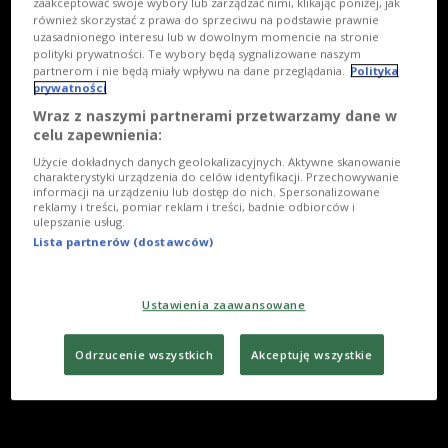
zaakceptować swoje wybory lub zarządzać nimi, klikając poniżej, jak
również skorzystać z prawa do sprzeciwu na podstawie prawnie
uzasadnionego interesu lub w dowolnym momencie na stronie
polityki prywatności. Te wybory będą sygnalizowane naszym
partnerom i nie będą miały wpływu na dane przeglądania.
Polityka
prywatności
Wraz z naszymi partnerami przetwarzamy dane w
celu zapewnienia:
Użycie dokładnych danych geolokalizacyjnych. Aktywne skanowanie
charakterystyki urządzenia do celów identyfikacji. Przechowywanie
informacji na urządzeniu lub dostęp do nich. Spersonalizowane
reklamy i treści, pomiar reklam i treści, badnie odbiorców i
ulepszanie usług.
Lista partnerów (dostawców)
Ustawienia zaawansowane
Odrzucenie wszystkich
Akceptuję wszystkie