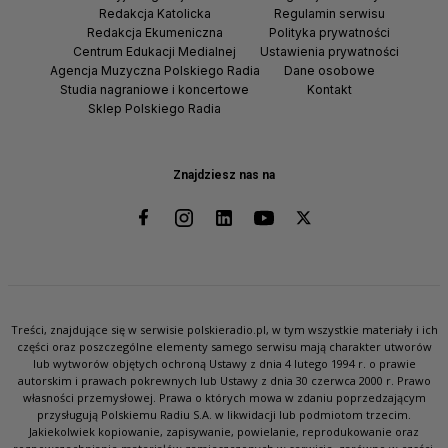
Redakcja Katolicka
Regulamin serwisu
Redakcja Ekumeniczna
Polityka prywatności
Centrum Edukacji Medialnej
Ustawienia prywatności
Agencja Muzyczna Polskiego Radia
Dane osobowe
Studia nagraniowe i koncertowe
Kontakt
Sklep Polskiego Radia
Znajdziesz nas na
Treści, znajdujące się w serwisie polskieradio.pl, w tym wszystkie materiały i ich
części oraz poszczególne elementy samego serwisu mają charakter utworów
lub wytworów objętych ochroną Ustawy z dnia 4 lutego 1994 r. o prawie
autorskim i prawach pokrewnych lub Ustawy z dnia 30 czerwca 2000 r. Prawo
własności przemysłowej. Prawa o których mowa w zdaniu poprzedzającym
przysługują Polskiemu Radiu S.A. w likwidacji lub podmiotom trzecim.
Jakiekolwiek kopiowanie, zapisywanie, powielanie, reprodukowanie oraz