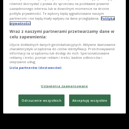
również skorzystać z prawa do sprzeciwu na podstawie prawnie
uzasadnionego interesu lub w dowolnym momencie na stronie
polityki prywatności. Te wybory będą sygnalizowane naszym
partnerom i nie będą miały wpływu na dane przeglądania.
Polityka
prywatności
Wraz z naszymi partnerami przetwarzamy dane w
celu zapewnienia:
Użycie dokładnych danych geolokalizacyjnych. Aktywne skanowanie
charakterystyki urządzenia do celów identyfikacji. Przechowywanie
informacji na urządzeniu lub dostęp do nich. Spersonalizowane
reklamy i treści, pomiar reklam i treści, badnie odbiorców i
ulepszanie usług.
Lista partnerów (dostawców)
Ustawienia zaawansowane
Odrzucenie wszystkich
Akceptuję wszystkie