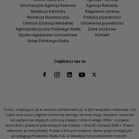
Informacyjna Agencja Radiowa
Agencja Reklamy
Redakcja Katolicka
Regulamin serwisu
Redakcja Ekumeniczna
Polityka prywatności
Centrum Edukacji Medialnej
Ustawienia prywatności
Agencja Muzyczna Polskiego Radia
Dane osobowe
Studia nagraniowe i koncertowe
Kontakt
Sklep Polskiego Radia
Znajdziesz nas na
Treści, znajdujące się w serwisie polskieradio.pl, w tym wszystkie materiały i ich
części oraz poszczególne elementy samego serwisu mają charakter utworów
lub wytworów objętych ochroną Ustawy z dnia 4 lutego 1994 r. o prawie
autorskim i prawach pokrewnych lub Ustawy z dnia 30 czerwca 2000 r. Prawo
własności przemysłowej. Prawa o których mowa w zdaniu poprzedzającym
przysługują Polskiemu Radiu S.A. w likwidacji lub podmiotom trzecim.