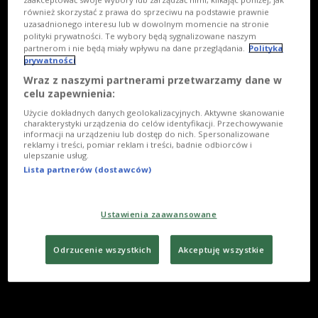
również skorzystać z prawa do sprzeciwu na podstawie prawnie
uzasadnionego interesu lub w dowolnym momencie na stronie
polityki prywatności. Te wybory będą sygnalizowane naszym
partnerom i nie będą miały wpływu na dane przeglądania.
Polityka
prywatności
Wraz z naszymi partnerami przetwarzamy dane w
celu zapewnienia:
Użycie dokładnych danych geolokalizacyjnych. Aktywne skanowanie
charakterystyki urządzenia do celów identyfikacji. Przechowywanie
informacji na urządzeniu lub dostęp do nich. Spersonalizowane
reklamy i treści, pomiar reklam i treści, badnie odbiorców i
ulepszanie usług.
Lista partnerów (dostawców)
Ustawienia zaawansowane
Odrzucenie wszystkich
Akceptuję wszystkie