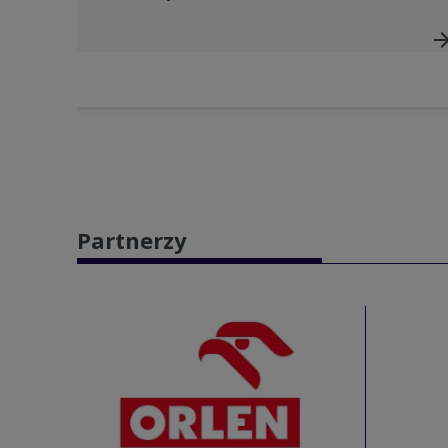
arrow_for
Partnerzy