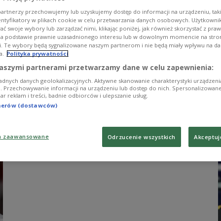
artnerzy przechowujemy lub uzyskujemy dostęp do informacji na urządzeniu, taki
entyfikatory w plikach cookie w celu przetwarzania danych osobowych. Użytkown
ć swoje wybory lub zarządzać nimi, klikając poniżej, jak również skorzystać z pra
na podstawie prawnie uzasadnionego interesu lub w dowolnym momencie na stroni
i. Te wybory będą sygnalizowane naszym partnerom i nie będą miały wpływu na d
a.
Polityka prywatności
aszymi partnerami przetwarzamy dane w celu zapewnienia:
SPORT
adnych danych geolokalizacyjnych. Aktywne skanowanie charakterystyki urządzen
Maria Andrejczyk wystawiła medal
ji. Przechowywanie informacji na urządzeniu lub dostęp do nich. Spersonalizowane
iar reklam i treści, badnie odbiorców i ulepszanie usług.
olimpijski na licytację. Wielka suma
tnerów (dostawców)
na cele charytatywne
ward
arrow_forward
a zaawansowane
Odrzucenie wszystkich
Akceptuj