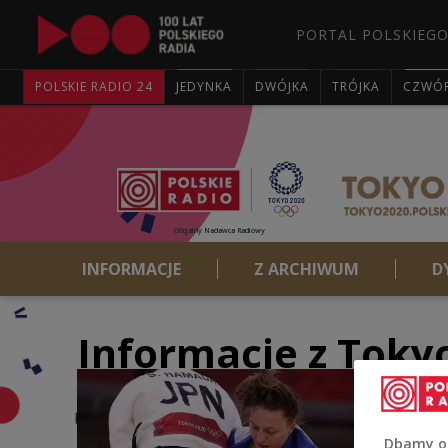
PORTAL POLSKIEGO
POLSKIE RADIO 24
JEDYNKA
DWÓJKA
TRÓJKA
CZWÓ
Oficjalny Nadawca Radiowy
INFORMACJE
Z ARCHIWUM
D
Informacje z Toky
Dbamy o