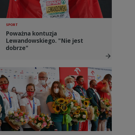
SPORT
Poważna kontuzja
Lewandowskiego. "Nie jest
dobrze"
arrow_forward