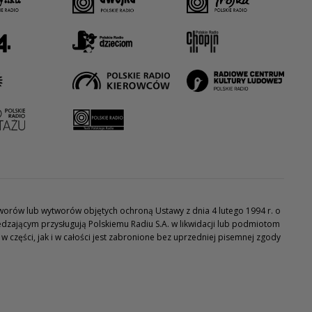
utworów lub wytworów objętych ochroną Ustawy z dnia 4 lutego 1994 r. o
dzającym przysługują Polskiemu Radiu S.A. w likwidacji lub podmiotom
części, jak i w całości jest zabronione bez uprzedniej pisemnej zgody