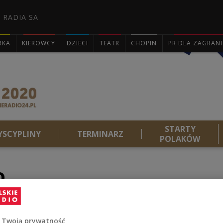
 RADIA SA
RKA
KIEROWCY
DZIECI
TEATR
CHOPIN
PR DLA ZAGRAN

STARTY
YSCYPLINY
TERMINARZ
POLAKÓW
o
 Twoją prywatność