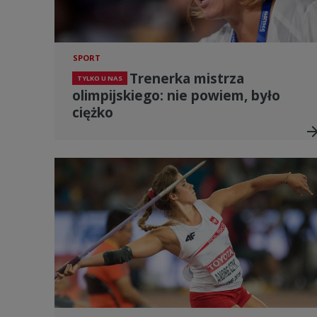
SPORT
Trenerka mistrza
TYLKO U NAS
olimpijskiego: nie powiem, było
ciężko
arrow_for