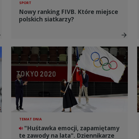
SPORT
Nowy ranking FIVB. Które miejsce
polskich siatkarzy?
ward
arrow_forward
TEMAT DNIA
"Huśtawka emocji, zapamiętamy
te zawody na lata". Dziennikarze