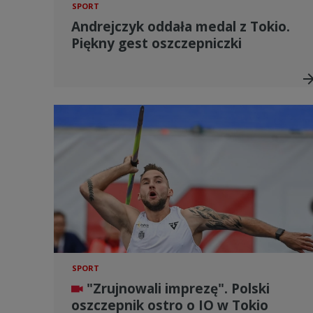
SPORT
Andrejczyk oddała medal z Tokio.
Piękny gest oszczepniczki
arrow_for
SPORT
"Zrujnowali imprezę". Polski
oszczepnik ostro o IO w Tokio