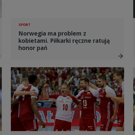
SPORT
Norwegia ma problem z
kobietami. Piłkarki ręczne ratują
honor pań
ward
arrow_forward