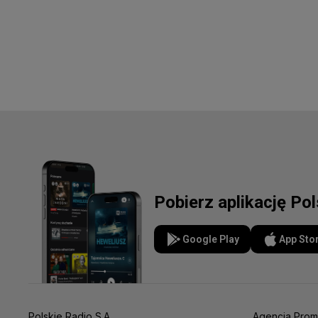
Pobierz aplikację Po
Google Play
App Sto
Polskie Radio S.A.
Agencja Prom