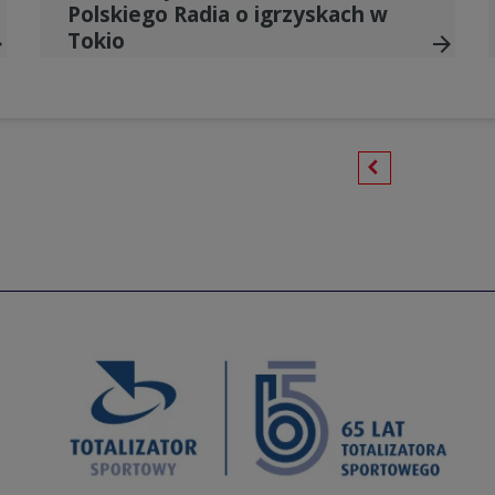
Polskiego Radia o igrzyskach w
Tokio
ward
arrow_forward