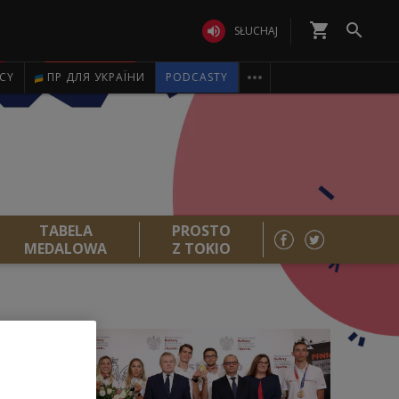
shopping_cart


SŁUCHAJ

ICY
ПР ДЛЯ УКРАЇНИ
PODCASTY
TABELA
PROSTO
MEDALOWA
Z TOKIO