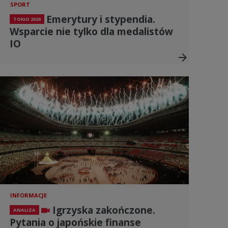
SPORT
Emerytury i stypendia.
TOKIO 2020
Wsparcie nie tylko dla medalistów
IO
arrow_forward
INFORMACJE
Igrzyska zakończone.
ANALIZA
Pytania o japońskie finanse