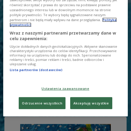
zaakceptować swoje wybory lub zarządzać nimi, klikając poniżej, jak
PRACE WYRÓŻNIONE
również skorzystać z prawa do sprzeciwu na podstawie prawnie
uzasadnionego interesu lub w dowolnym momencie na stronie
polityki prywatności. Te wybory będą sygnalizowane naszym
partnerom i nie będą miały wpływu na dane przeglądania.
Polityka
prywatności
Wraz z naszymi partnerami przetwarzamy dane w
celu zapewnienia:
Użycie dokładnych danych geolokalizacyjnych. Aktywne skanowanie
charakterystyki urządzenia do celów identyfikacji. Przechowywanie
informacji na urządzeniu lub dostęp do nich. Spersonalizowane
reklamy i treści, pomiar reklam i treści, badnie odbiorców i
ulepszanie usług.
Lista partnerów (dostawców)
Ustawienia zaawansowane
Joanna, 11 lat, Strzyżów
Odrzucenie wszystkich
Akceptuję wszystkie