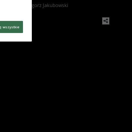
Foto: PAP/Grzegorz Jakubowski
ę wszystkie