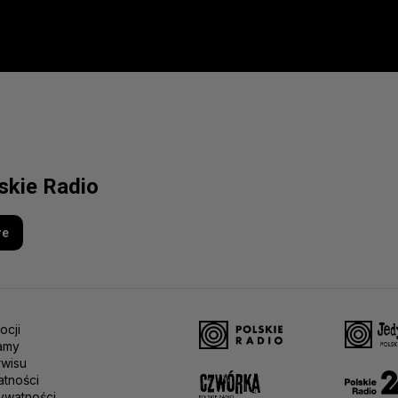
lskie Radio
re
ocji
amy
rwisu
atności
ywatności