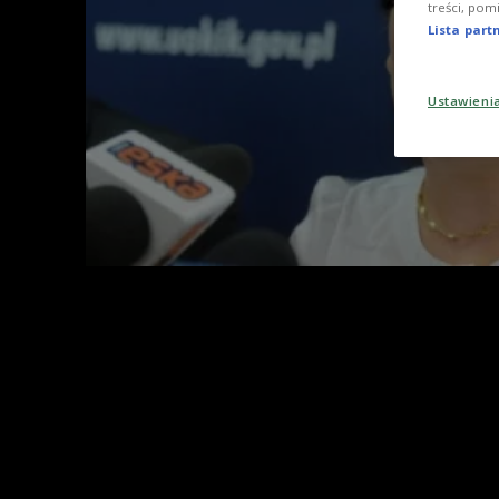
treści, pom
Lista par
Ustawieni