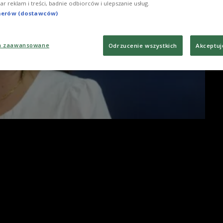
iar reklam i treści, badnie odbiorców i ulepszanie usług.
tnerów (dostawców)
a zaawansowane
Odrzucenie wszystkich
Akceptuj