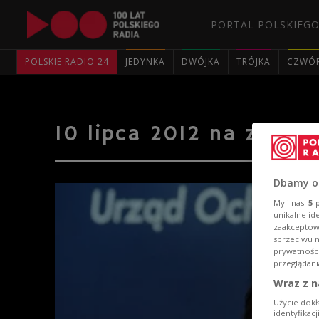
PORTAL POLSKIEGO
POLSKIE RADIO 24
JEDYNKA
DWÓJKA
TRÓJKA
CZWÓ
10 lipca 2012 na zdjęci
Dbamy o
My i nasi
5
p
unikalne id
zaakceptowa
sprzeciwu 
prywatnośc
przeglądani
Wraz z n
Użycie dokł
identyfikac