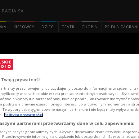
 RADIA SA
RKA
KIEROWCY
DZIECI
TEATR
CHOPIN
PR DLA ZAGRAN

ach
 Twoją prywatność
artnerzy przechowujemy lub uzyskujemy dostęp do informacji na urządzeniu, taki
entyfikatory w plikach cookie w celu przetwarzania danych osobowych. Użytkown
ć swoje wybory lub zarządzać nimi, klikając poniżej, jak również skorzystać z pra
na podstawie prawnie uzasadnionego interesu lub w dowolnym momencie na stroni
i. Te wybory będą sygnalizowane naszym partnerom i nie będą miały wpływu na d
a.
Polityka prywatności
aszymi partnerami przetwarzamy dane w celu zapewnienia:
adnych danych geolokalizacyjnych. Aktywne skanowanie charakterystyki urządzen
ji. Przechowywanie informacji na urządzeniu lub dostęp do nich. Spersonalizowane