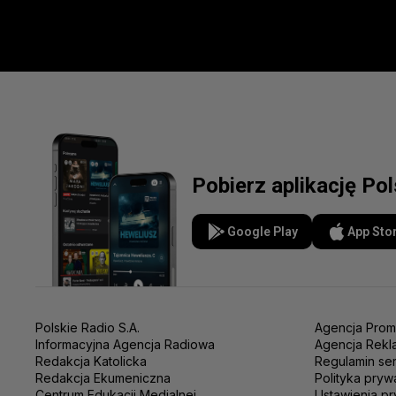
Pobierz aplikację Po
Google Play
App Sto
Polskie Radio S.A.
Agencja Prom
Informacyjna Agencja Radiowa
Agencja Rekl
Redakcja Katolicka
Regulamin se
Redakcja Ekumeniczna
Polityka pryw
Centrum Edukacji Medialnej
Ustawienia pr