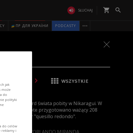
shopping_cart


SŁUCHAJ

ICY
ПР ДЛЯ УКРАЇНИ
PODCASTY
2
/
24
WSZYSTKIE
ch jak
ik może
wa do
e polityki
Kuchenny rekord świata pobity w Nikaragui. W
ane
okręgu Nagarote przygotowano ważący 208
kilogramów ser "quesillo redondo".
ia do celów
 reklamy i
Foto: PAP/ EPA/ORLANDO MIRANDA