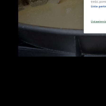
treści, pom
Lista par
Ustawieni