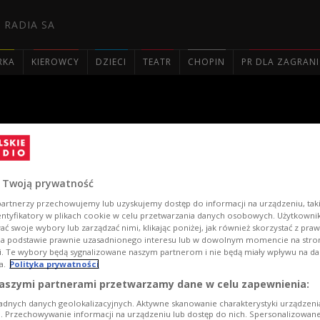
 RADIA SA
RKA
KIEROWCY
DZIECI
TEATR
CHOPIN
PR DLA ZAGRAN

ciach
 Twoją prywatność
artnerzy przechowujemy lub uzyskujemy dostęp do informacji na urządzeniu, taki
entyfikatory w plikach cookie w celu przetwarzania danych osobowych. Użytkown
ć swoje wybory lub zarządzać nimi, klikając poniżej, jak również skorzystać z pra
na podstawie prawnie uzasadnionego interesu lub w dowolnym momencie na stroni
i. Te wybory będą sygnalizowane naszym partnerom i nie będą miały wpływu na d
a.
Polityka prywatności
aszymi partnerami przetwarzamy dane w celu zapewnienia:
adnych danych geolokalizacyjnych. Aktywne skanowanie charakterystyki urządzen
ji. Przechowywanie informacji na urządzeniu lub dostęp do nich. Spersonalizowane