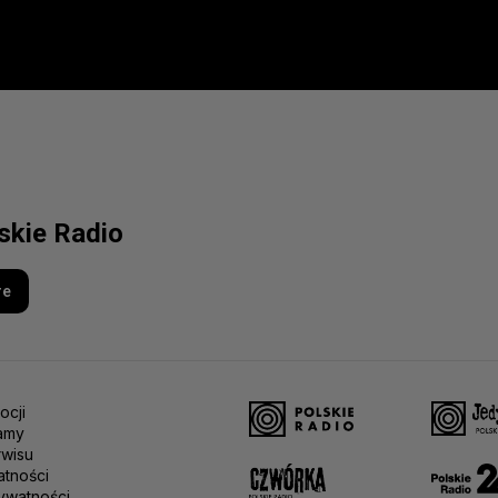
lskie Radio
re
ocji
amy
rwisu
atności
ywatności