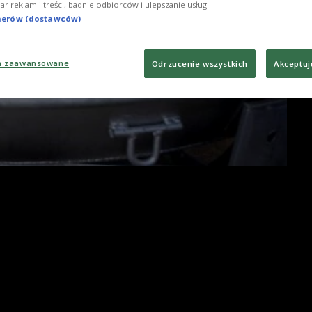
iar reklam i treści, badnie odbiorców i ulepszanie usług.
tnerów (dostawców)
a zaawansowane
Odrzucenie wszystkich
Akceptuj