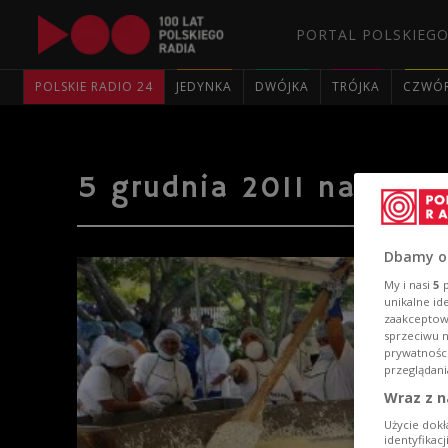
PORTAL POLSKIEGO
POLSKIE RADIO 24
JEDYNKA
DWÓJKA
TRÓJKA
CZWÓ
5 grudnia 2011 na zdję
Dbamy o
My i nasi
5
p
unikalne id
zaakceptowa
sprzeciwu 
prywatnośc
przeglądani
Wraz z n
Użycie dokł
identyfikac