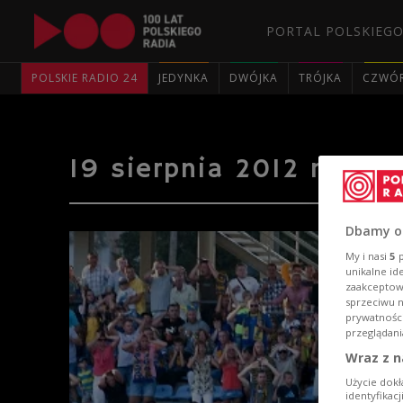
PORTAL POLSKIEGO
POLSKIE RADIO 24
JEDYNKA
DWÓJKA
TRÓJKA
CZWÓ
19 sierpnia 2012 na zdj
Dbamy o
My i nasi
5
p
unikalne id
zaakceptowa
sprzeciwu 
prywatnośc
przeglądani
Wraz z n
Użycie dokł
identyfikac