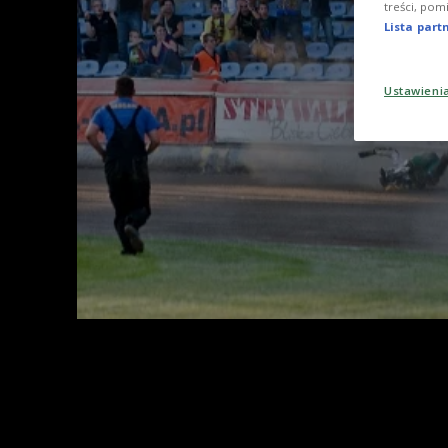
treści, pom
Lista par
Ustawieni