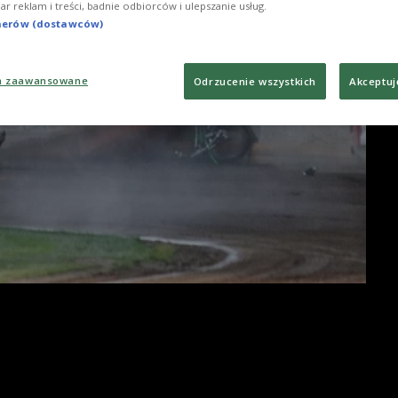
iar reklam i treści, badnie odbiorców i ulepszanie usług.
tnerów (dostawców)
a zaawansowane
Odrzucenie wszystkich
Akceptuj