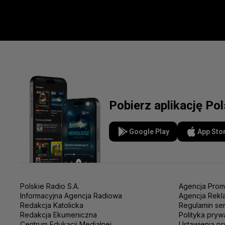
Pobierz aplikację Po
Google Play
App Sto
Polskie Radio S.A.
Agencja Prom
Informacyjna Agencja Radiowa
Agencja Rekl
Redakcja Katolicka
Regulamin se
Redakcja Ekumeniczna
Polityka pryw
Centrum Edukacji Medialnej
Ustawienia pr