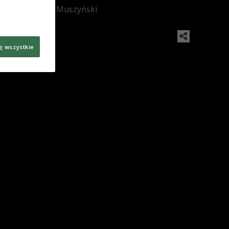
Foto: PAP/Lech Muszyński
ę wszystkie