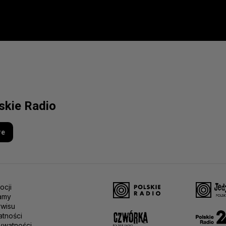
lskie Radio
re
ocji
amy
rwisu
atności
ywatności