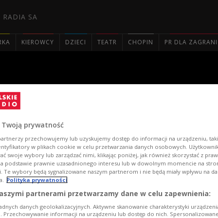
 RADIA SA
RKA
KIEROWCY
DZIECI
TEATR
CHOPIN
PR DLA ZAGRAN

ęciach
 Twoją prywatność
artnerzy przechowujemy lub uzyskujemy dostęp do informacji na urządzeniu, taki
entyfikatory w plikach cookie w celu przetwarzania danych osobowych. Użytkown
ć swoje wybory lub zarządzać nimi, klikając poniżej, jak również skorzystać z pra
na podstawie prawnie uzasadnionego interesu lub w dowolnym momencie na stroni
i. Te wybory będą sygnalizowane naszym partnerom i nie będą miały wpływu na d
a.
Polityka prywatności
aszymi partnerami przetwarzamy dane w celu zapewnienia:
adnych danych geolokalizacyjnych. Aktywne skanowanie charakterystyki urządzen
ji. Przechowywanie informacji na urządzeniu lub dostęp do nich. Spersonalizowane