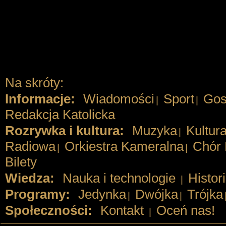
Na skróty:
Informacje:
Wiadomości
Sport
Gos
|
|
Redakcja Katolicka
Rozrywka i kultura:
Muzyka
Kultur
|
Radiowa
Orkiestra Kameralna
Chór 
|
|
Bilety
Wiedza:
Nauka i technologie
Histor
|
Programy:
Jedynka
Dwójka
Trójka
|
|
Społeczności:
Kontakt
Oceń nas!
|