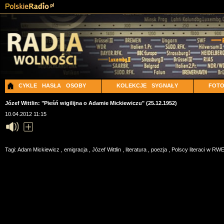
CYKLE
HASŁA
OSOBY
KOLEKCJE
SYGNAŁY
FOT
Józef Wittlin: "Pieśń wigilijna o Adamie Mickiewiczu" (25.12.1952)
10.04.2012 11:15
Tagi:
Adam Mickiewicz
,
emigracja
,
Józef Wittlin
,
literatura
,
poezja
,
Polscy literaci w R