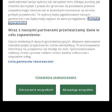
zaakceptować swoje wybory lub zarządzać nimi, klikając poniżej, jak
również skorzystać z prawa do sprzeciwu na podstawie prawnie
uzasadnionego interesu lub w dowolnym momencie na stronie
polityki prywatności. Te wybory będą sygnalizowane naszym
partnerom i nie będą miały wpływu na dane przeglądania.
Polityka
prywatności
Wraz z naszymi partnerami przetwarzamy dane w
celu zapewnienia:
Użycie dokładnych danych geolokalizacyjnych. Aktywne skanowanie
charakterystyki urządzenia do celów identyfikacji. Przechowywanie
informacji na urządzeniu lub dostęp do nich. Spersonalizowane
reklamy i treści, pomiar reklam i treści, badnie odbiorców i
ulepszanie usług.
Lista partnerów (dostawców)
Ustawienia zaawansowane
Odrzucenie wszystkich
Akceptuję wszystkie