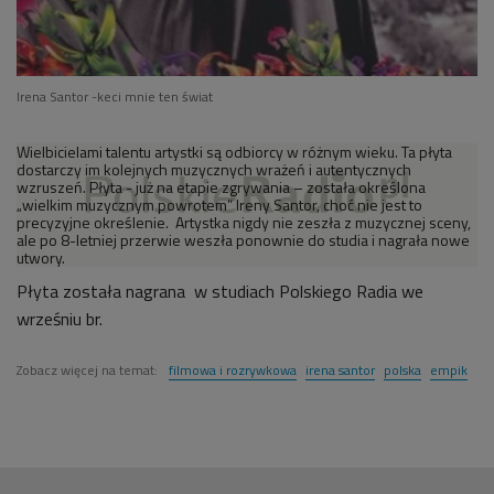
Irena Santor -keci mnie ten świat
Wielbicielami talentu artystki są odbiorcy w różnym wieku. Ta płyta
dostarczy im kolejnych muzycznych wrażeń i autentycznych
wzruszeń. Płyta - już na etapie zgrywania – została określona
„wielkim muzycznym powrotem” Ireny Santor, choć nie jest to
precyzyjne określenie. Artystka nigdy nie zeszła z muzycznej sceny,
ale po 8-letniej przerwie weszła ponownie do studia i nagrała nowe
utwory.
Płyta została nagrana w studiach Polskiego Radia we
wrześniu br.
Zobacz więcej na temat:
filmowa i rozrywkowa
irena santor
polska
empik