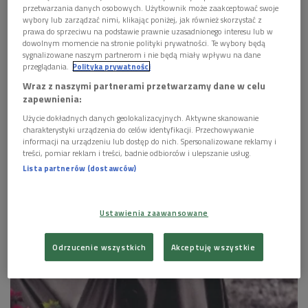
autorów tekstów i muzyki w mistrzowskiej
przetwarzania danych osobowych. Użytkownik może zaakceptować swoje
wybory lub zarządzać nimi, klikając poniżej, jak również skorzystać z
interpretacji Ireny Santor Licomp Empik Multimedia,
prawa do sprzeciwu na podstawie prawnie uzasadnionego interesu lub w
Polskie Radio 2010
dowolnym momencie na stronie polityki prywatności. Te wybory będą
sygnalizowane naszym partnerom i nie będą miały wpływu na dane
przeglądania.
Polityka prywatności
Wraz z naszymi partnerami przetwarzamy dane w celu
zapewnienia:
Użycie dokładnych danych geolokalizacyjnych. Aktywne skanowanie
charakterystyki urządzenia do celów identyfikacji. Przechowywanie
informacji na urządzeniu lub dostęp do nich. Spersonalizowane reklamy i
treści, pomiar reklam i treści, badnie odbiorców i ulepszanie usług.
Lista partnerów (dostawców)
Ustawienia zaawansowane
Odrzucenie wszystkich
Akceptuję wszystkie