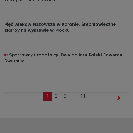
Octopus Film Festivalu
Pięć wieków Mazowsza w Koronie. Średniowieczne
skarby na wystawie w Płocku
Sportowcy i robotnicy. Dwa oblicza Polski Edwarda
Dwurnika
1
2
3
...
11