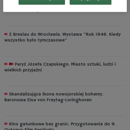
Od pierwszej linii do pop-artowej legendy. Andy
Warhol nieznany w Krakowie
Z Breslau do Wrocławia. Wystawa "Rok 1946. Kiedy
wszystko było tymczasowe"
Paryż Józefa Czapskiego. Miasto sztuki, ludzi i
wielkich przyjaźni
Skandalizująca ikona nowojorskiej bohemy.
Baronowa Elsa von Freytag-Loringhoven
Kino gatunkowe bez granic. Przygotowania do 9.