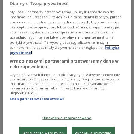
Dbamy o Twoją prywatność
My i nasi
5
partnerzy przechowujemy lub uzyskujemy dostęp do
Ostrygojady, sieweczki i rybitwy. Ptasie życie nad
informacji na urządzeniu, takich jak unikalne identyfikatory w plikach
Wisłą
cookie w celu przetwarzania danych osobowych. Użytkownik może
zaakceptować swoje wybory lub zarządzać nimi, klikając poniżej, jak
również skorzystać z prawa do sprzeciwu na podstawie prawnie
uzasadnionego interesu lub w dowolnym momencie na stronie
polityki prywatności. Te wybory będą sygnalizowane naszym
Predrag Matvejević i jego "Brewiarz
partnerom i nie będą miały wpływu na dane przeglądania.
Polityka
śródziemnomorski"
prywatności
Wraz z naszymi partnerami przetwarzamy dane w
celu zapewnienia:
Użycie dokładnych danych geolokalizacyjnych. Aktywne skanowanie
Mistrzowie i młode głosy. Wokalne masterclasses w
charakterystyki urządzenia do celów identyfikacji. Przechowywanie
Salonie Pendereckich
informacji na urządzeniu lub dostęp do nich. Spersonalizowane
reklamy i treści, pomiar reklam i treści, badnie odbiorców i
ulepszanie usług.
Lista partnerów (dostawców)
Profesor Lech Śliwonik laureatem tytułu Człowiek
Słowa 2026
Ustawienia zaawansowane
Odrzucenie wszystkich
Akceptuję wszystkie