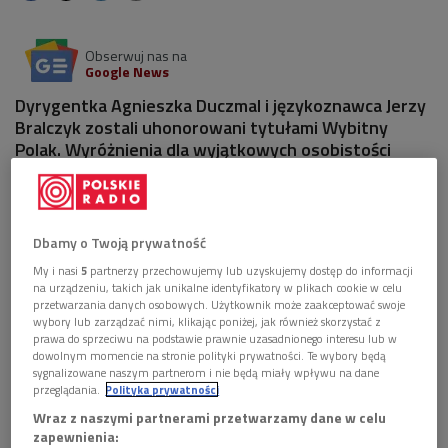
Obserwuj nas na
Google News
Dyrygentka Agnieszka Duczmal i językoznawca Jerzy
Bralczyk zostali uhonorowani tytułami Wybitny
Polak. Wyróżnienia dla wyjątkowych osobistości
polskiej kultury zostały przyznane podczas gali 36.
Konkursu Teraz Polska.
Dbamy o Twoją prywatność
My i nasi
5
partnerzy przechowujemy lub uzyskujemy dostęp do informacji
na urządzeniu, takich jak unikalne identyfikatory w plikach cookie w celu
przetwarzania danych osobowych. Użytkownik może zaakceptować swoje
wybory lub zarządzać nimi, klikając poniżej, jak również skorzystać z
prawa do sprzeciwu na podstawie prawnie uzasadnionego interesu lub w
dowolnym momencie na stronie polityki prywatności. Te wybory będą
sygnalizowane naszym partnerom i nie będą miały wpływu na dane
przeglądania.
Polityka prywatności
Wraz z naszymi partnerami przetwarzamy dane w celu
zapewnienia: