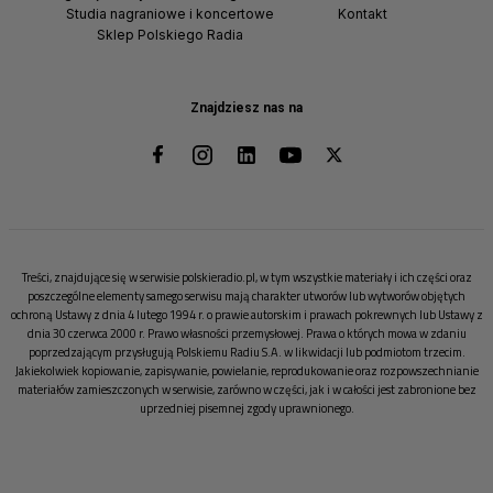
Studia nagraniowe i koncertowe
Kontakt
Sklep Polskiego Radia
Znajdziesz nas na
Treści, znajdujące się w serwisie polskieradio.pl, w tym wszystkie materiały i ich części oraz
poszczególne elementy samego serwisu mają charakter utworów lub wytworów objętych
ochroną Ustawy z dnia 4 lutego 1994 r. o prawie autorskim i prawach pokrewnych lub Ustawy z
dnia 30 czerwca 2000 r. Prawo własności przemysłowej. Prawa o których mowa w zdaniu
poprzedzającym przysługują Polskiemu Radiu S.A. w likwidacji lub podmiotom trzecim.
Jakiekolwiek kopiowanie, zapisywanie, powielanie, reprodukowanie oraz rozpowszechnianie
materiałów zamieszczonych w serwisie, zarówno w części, jak i w całości jest zabronione bez
uprzedniej pisemnej zgody uprawnionego.