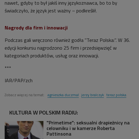
nawet, gdyby to był jakiś inny językoznawca, bo to by
świadczyło, że język jest ważny – podkreślił.
Nagrody dla firm i innowacji
Podczas gali wręczono również godła "Teraz Polska:". W 36.
edycji konkursu nagrodzono 25 firm i przedsięwzięć w
kategoriach produktów, usług oraz innowacji.
***
IAR/PAP/zch
Zobacz więcej na temat:
agnieszka duczmal
jerzy bralczyk
teraz polska
KULTURA W POLSKIM RADIU:
"Primetime": seksualni drapieżnicy na
celowniku i w kamerze Roberta
Pattinsona