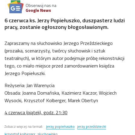
Obserwuj nas na
Google News
6 czerwca ks. Jerzy Popiełuszko, duszpasterz ludzi
pracy, zostanie ogłoszony błogosławionym.
Zapraszamy na słuchowisko Jerzego Przeździeckiego
(prozaika, scenarzysty, twórcy słuchowisk i sztuk
teatralnych), w którym autor podejmuje próbę rekonstrukcji
tego, co miało miejsce przed zamordowaniem księdza
Jerzego Popiełuszki.
Reżyseria: Jan Warenycia
Obsada: Joanna Domańska, Kazimierz Kaczor, Wojciech
Wysocki, Krzysztof Kolberger, Marek Obertyn
4 czerwca (piątek), godz. 21:30
Zobacz więcej na temat:
jerzy popiełuszko
jerzy przeździecki
krzysztof kolberger
słuchowisko