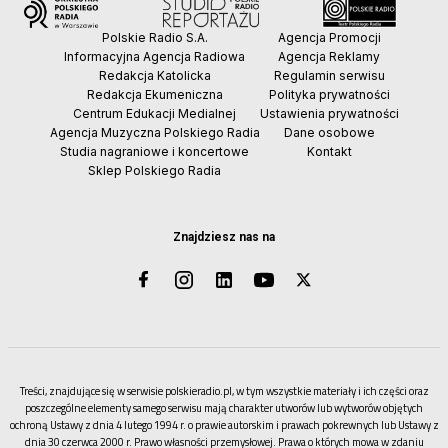
Polskie Radio S.A.
Agencja Promocji
Informacyjna Agencja Radiowa
Agencja Reklamy
Redakcja Katolicka
Regulamin serwisu
Redakcja Ekumeniczna
Polityka prywatności
Centrum Edukacji Medialnej
Ustawienia prywatności
Agencja Muzyczna Polskiego Radia
Dane osobowe
Studia nagraniowe i koncertowe
Kontakt
Sklep Polskiego Radia
Znajdziesz nas na
Treści, znajdujące się w serwisie polskieradio.pl, w tym wszystkie materiały i ich części oraz
poszczególne elementy samego serwisu mają charakter utworów lub wytworów objętych
ochroną Ustawy z dnia 4 lutego 1994 r. o prawie autorskim i prawach pokrewnych lub Ustawy z
dnia 30 czerwca 2000 r. Prawo własności przemysłowej. Prawa o których mowa w zdaniu