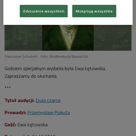
Odrzucenie wszystkich
Akceptuję wszystkie
Franciszek Schubert
Foto: Shutterstock/NaxosUSA
Gościem specjalnym wydania była Ewa Łętowska.
Zapraszamy do słuchania.
***
Tytuł audycji:
Duża czarna
Prowadzi:
Przemysław Psikuta
Gość:
Ewa Łętowska