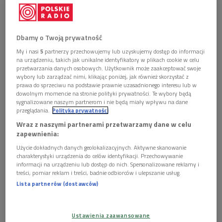
Obserwuj nas na
Google News
W przededniu kalendarzowej zimy spotkaliśmy się z
Dbamy o Twoją prywatność
Państwem przy okazji jednego z arcydzieł, które nie
My i nasi
5
partnerzy przechowujemy lub uzyskujemy dostęp do informacji
jest słuchane w całości zbyt często. Punktem wyjścia
na urządzeniu, takich jak unikalne identyfikatory w plikach cookie w celu
była książka Iana Bostridge "Podróż zimowa
przetwarzania danych osobowych. Użytkownik może zaakceptować swoje
Schuberta. Anatomia obsesji", która niedawno
wybory lub zarządzać nimi, klikając poniżej, jak również skorzystać z
prawa do sprzeciwu na podstawie prawnie uzasadnionego interesu lub w
pojawiła się na polskim rynku.
dowolnym momencie na stronie polityki prywatności. Te wybory będą
sygnalizowane naszym partnerom i nie będą miały wpływu na dane
przeglądania.
Polityka prywatności
1 plik
AUDIO
Wraz z naszymi partnerami przetwarzamy dane w celu


117'56
zapewnienia:
Użycie dokładnych danych geolokalizacyjnych. Aktywne skanowanie
"Podróż zimowa". Ostatni cykl pieśni Schuberta
charakterystyki urządzenia do celów identyfikacji. Przechowywanie
(Duża czarna/Dwójka)
informacji na urządzeniu lub dostęp do nich. Spersonalizowane reklamy i
treści, pomiar reklam i treści, badnie odbiorców i ulepszanie usług.
Lista partnerów (dostawców)
Ustawienia zaawansowane