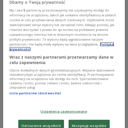
Dbamy o Twoją prywatność
My i nasi
5
partnerzy przechowujemy lub uzyskujemy dostęp do
informacji na urządzeniu, takich jak unikalne identyfikatory w plikach
cookie w celu przetwarzania danych osobowych. Użytkownik może
Józef Marian Chełmoński "Babie lato"
Foto: Wikipedia/domena
zaakceptować swoje wybory lub zarządzać nimi, klikając poniżej, jak
publiczna
również skorzystać z prawa do sprzeciwu na podstawie prawnie
uzasadnionego interesu lub w dowolnym momencie na stronie
polityki prywatności. Te wybory będą sygnalizowane naszym
O AUDYCJI
partnerom i nie będą miały wpływu na dane przeglądania.
Polityka
prywatności
00:00
00:00
Wraz z naszymi partnerami przetwarzamy dane w
celu zapewnienia:
Tytuł
Fantazja polska
Użycie dokładnych danych geolokalizacyjnych. Aktywne skanowanie
08.10.2014
01:00
charakterystyki urządzenia do celów identyfikacji. Przechowywanie
informacji na urządzeniu lub dostęp do nich. Spersonalizowane
Prowadzący
Szczecińska Ewa
reklamy i treści, pomiar reklam i treści, badnie odbiorców i
ulepszanie usług.
Opis
Lista partnerów (dostawców)
Aleksander Kościów Liber sur Cortich
scripts na klarnet i kwartet smyczkowy,
wyk. Artur Pachlewski - klarnet,
Ustawienia zaawansowane
Kwartet Wilanów; Michał Talma-Sutt
Cellotronicum na wiolonczelę i
Odrzucenie wszystkich
Akceptuję wszystkie