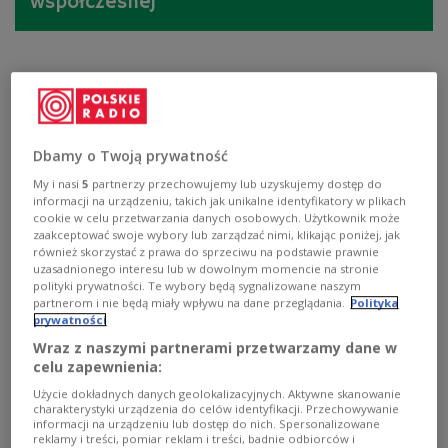
współczesnej
Dbamy o Twoją prywatność
My i nasi
5
partnerzy przechowujemy lub uzyskujemy dostęp do
informacji na urządzeniu, takich jak unikalne identyfikatory w plikach
cookie w celu przetwarzania danych osobowych. Użytkownik może
zaakceptować swoje wybory lub zarządzać nimi, klikając poniżej, jak
również skorzystać z prawa do sprzeciwu na podstawie prawnie
uzasadnionego interesu lub w dowolnym momencie na stronie
polityki prywatności. Te wybory będą sygnalizowane naszym
Fluxus. Pół wieku kontrowersji
partnerom i nie będą miały wpływu na dane przeglądania.
Polityka
prywatności
Wraz z naszymi partnerami przetwarzamy dane w
celu zapewnienia:
György Ligeti - twórca osobny
Użycie dokładnych danych geolokalizacyjnych. Aktywne skanowanie
charakterystyki urządzenia do celów identyfikacji. Przechowywanie
informacji na urządzeniu lub dostęp do nich. Spersonalizowane
reklamy i treści, pomiar reklam i treści, badnie odbiorców i