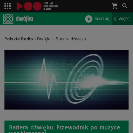
shopping_cart



SŁUCHAJ
WIĘCEJ

Polskie Radio
Dwójka
Bariera dźwięku
Bariera dźwięku. Przewodnik po muzyce