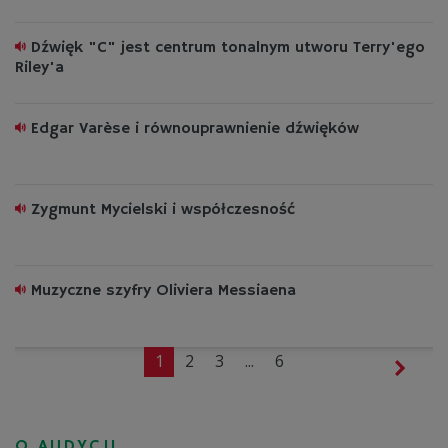
Dźwięk "C" jest centrum tonalnym utworu Terry'ego
Riley'a
Edgar Varèse i równouprawnienie dźwięków
Zygmunt Mycielski i współczesność
Muzyczne szyfry Oliviera Messiaena
1
2
3
...
6
O AUDYCJI