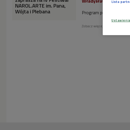
Władysław Kłosiewicz
Lista part
NAROL.ARTE im. Pana,
Wójta i Plebana
Program prowadził Marc
Ustawieni
Zobacz więcej na temat:
galic