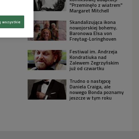
"Przeminęło z wiatrem"
Margaret Mitchell
Skandalizująca ikona
ę wszystkie
nowojorskiej bohemy.
Baronowa Elsa von
Freytag-Loringhoven
Festiwal im. Andrzeja
Kondratiuka nad
Zalewem Zegrzyńskim
już od czwartku
Trudno o następcę
Daniela Craiga, ale
nowego Bonda poznamy
jeszcze w tym roku