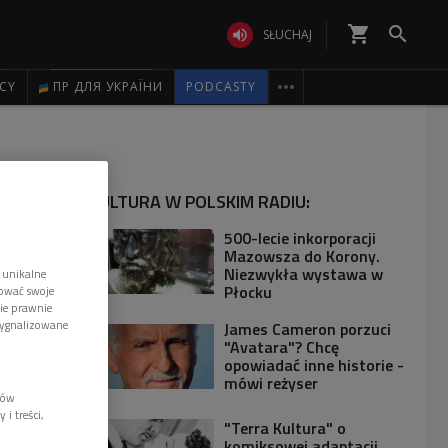
shopping_cart


SŁUCHAJ

ICY
ПР ДЛЯ УКРАЇНИ
PODCASTY
KULTURA W POLSKIM RADIU:
500-lecie inkorporacji
Mazowsza do Korony.
Niezwykła wystawa w
 unikalne
Płocku
tować swoje
wie prawnie
sygnalizowane
James Cameron porzuci
"Avatara"? Chcę
opowiadać inne historie -
mówi reżyser
lów
i treści,
"Terra Kultura" o
komiksowej adaptacji