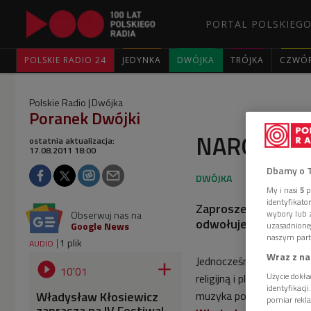
PORTAL POLSKIEGO
POLSKIE RADIO 24
JEDYNKA
DWÓJKA
TRÓJKA
CZWÓ
Polskie Radio
Dwójka
Poranek Dwójki
NAROL.ARTE
ostatnia aktualizacja:
17.08.2011 18:00
Dbamy o 
My i nasi
5
p
identyfikat
Zaproszenie na IV Fe
wybory lub z
Obserwuj nas na
odwołuje się do wielo
Google News
uzasadnione
naszym part
1 plik
AUDIO
Wraz z na
Jednocześnie wskazuje na 


10'01
Użycie dokła
religijną i plebejską. 
identyfikacj
Władysław Kłosiewicz
muzyka polska - od śre
pomiar rekla
zaprasza na IV Festiwal