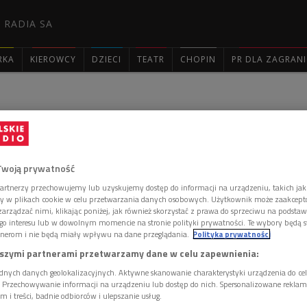
 RADIA SA
RKA
KIEROWCY
DZIECI
TEATR
CHOPIN
PR DLA ZAGRAN

 im. Pana, Wójta i Plebana
Twoją prywatność
artnerzy przechowujemy lub uzyskujemy dostęp do informacji na urządzeniu, takich jak
ory w plikach cookie w celu przetwarzania danych osobowych. Użytkownik może zaakcep
stiwal NAROL.ARTE im. Pana, Wójta i Plebana. Impreza
arządzać nimi, klikając poniżej, jak również skorzystać z prawa do sprzeciwu na podsta
narodowej tradycji dawnej Galicji.
go interesu lub w dowolnym momencie na stronie polityki prywatności. Te wybory będą 
nerom i nie będą miały wpływu na dane przeglądania.
Polityka prywatności
szymi partnerami przetwarzamy dane w celu zapewnienia:
trzy - przenikające się - źródła kultury: tradycję dworską,
dnych danych geolokalizacyjnych. Aktywne skanowanie charakterystyki urządzenia do ce
W tym roku w ramach festiwalu zaprezentowana zostanie dawna
i. Przechowywanie informacji na urządzeniu lub dostęp do nich. Spersonalizowane reklamy 
dniowiecza do końca XVIII wieku. O NAROL.ARTE opowiadał
m i treści, badnie odbiorców i ulepszanie usług.