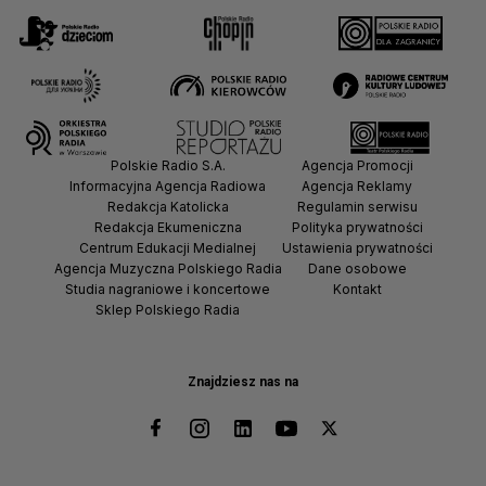
Polskie Radio S.A.
Agencja Promocji
Informacyjna Agencja Radiowa
Agencja Reklamy
Redakcja Katolicka
Regulamin serwisu
Redakcja Ekumeniczna
Polityka prywatności
Centrum Edukacji Medialnej
Ustawienia prywatności
Agencja Muzyczna Polskiego Radia
Dane osobowe
Studia nagraniowe i koncertowe
Kontakt
Sklep Polskiego Radia
Znajdziesz nas na