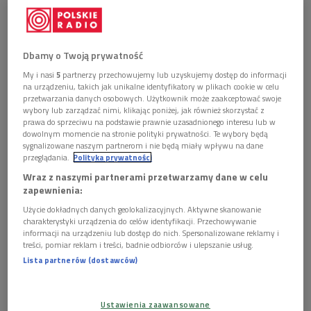
Obserwuj nas na
Google News
Od najbliższego poniedziałku (6.07) Płytą Tygodnia
Dbamy o Twoją prywatność
będzie najnowszy album solowy Aleksandry Kurzak,
zatytułowany "Desire", wydany przez Sony Classical.
My i nasi
5
partnerzy przechowujemy lub uzyskujemy dostęp do informacji
na urządzeniu, takich jak unikalne identyfikatory w plikach cookie w celu
przetwarzania danych osobowych. Użytkownik może zaakceptować swoje
wybory lub zarządzać nimi, klikając poniżej, jak również skorzystać z
prawa do sprzeciwu na podstawie prawnie uzasadnionego interesu lub w
dowolnym momencie na stronie polityki prywatności. Te wybory będą
sygnalizowane naszym partnerom i nie będą miały wpływu na dane
przeglądania.
Polityka prywatności
Wraz z naszymi partnerami przetwarzamy dane w celu
zapewnienia:
Użycie dokładnych danych geolokalizacyjnych. Aktywne skanowanie
charakterystyki urządzenia do celów identyfikacji. Przechowywanie
informacji na urządzeniu lub dostęp do nich. Spersonalizowane reklamy i
treści, pomiar reklam i treści, badnie odbiorców i ulepszanie usług.
Lista partnerów (dostawców)
Okładka płyty "Desire"
Foto: Mat. promocyjne
Tej wybitnej artystki nie trzeba przedstawiać słuchaczom
Ustawienia zaawansowane