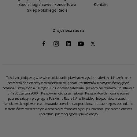
Studia nagraniowe i koncertowe
Kontakt
Sklep Polskiego Radia
Znajdziesz nas na
Treści, znajdujące się w serwisie polskieradio.pl, w tym wszystkie materiały i ich części oraz
poszczególne elementy samego serwisu mają charakter utworów lub wytworów objętych
ochroną Ustawy z dnia 4 lutego 1994 r. o prawie autorskim i prawach pokrewnych lub Ustawy z
dnia 30 czerwca 2000 r. Prawo własności przemysłowej. Prawa o których mowa w zdaniu
poprzedzającym przysługują Polskiemu Radiu S.A. w likwidacji lub podmiotom trzecim.
Jakiekolwiek kopiowanie, zapisywanie, powielanie, reprodukowanie oraz rozpowszechnianie
materiałów zamieszczonych w serwisie, zarówno w części, jak i w całości jest zabronione bez
uprzedniej pisemnej zgody uprawnionego.