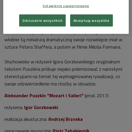
Grzegorz Małecki
Foto: Grzegorz Śledź/PR
Ustawienia zaawansowane
Tymczasem wiele wskazuje na to, że panowie nie znali się i
Odrzucenie wszystkich
Akceptuję wszystkie
nie współzawodniczyli, ponieważ pole ich muzycznej
działalności się nie pokrywało. Motyw zapoczątkowany
właśnie tą miniaturą dramatyczną swoje rozwinięcie miał w
sztuce Petera Shaffera, a potem w filmie Miloša Formana.
Słuchowisko w reżyserii Igora Gorzkowskiego oryginalnym
tekstem Puszkina próbuje niejako polemizować z narosłymi
stereotypami na temat tej wyimaginowanej rywalizacji, co
swoje odzwierciedlenie ma choćby w obsadzie.
Aleksander Puszkin "Mozart i Salieri"
(prod. 2017)
reżyseria:
Igor Gorzkowski
realizacja akustyczna:
Andrzej Brzoska
opracowanie muzyczne:
Piotr Tabakiernik