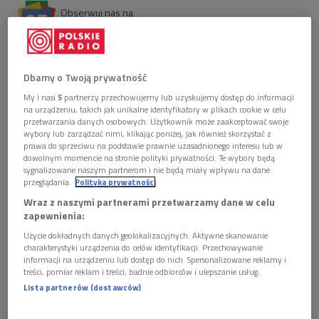
Obserwuj nas na
Google News
Słuchowisko "Mozart i Salieri" powstało na
podstawie miniatury dramatycznej Aleksandra
Dbamy o Twoją prywatność
Puszkina. Rosyjski autor pierwszy wprowadził do
kultury motyw rywalizacji obdarzonego talentem
My i nasi
5
partnerzy przechowujemy lub uzyskujemy dostęp do informacji
Wolfganga Amadeusza Mozarta z wyrobnikiem i
na urządzeniu, takich jak unikalne identyfikatory w plikach cookie w celu
przetwarzania danych osobowych. Użytkownik może zaakceptować swoje
rzemieślnikiem muzycznym Antonio Salierim.
wybory lub zarządzać nimi, klikając poniżej, jak również skorzystać z
prawa do sprzeciwu na podstawie prawnie uzasadnionego interesu lub w
dowolnym momencie na stronie polityki prywatności. Te wybory będą
sygnalizowane naszym partnerom i nie będą miały wpływu na dane
przeglądania.
Polityka prywatności
Wraz z naszymi partnerami przetwarzamy dane w celu
zapewnienia:
Użycie dokładnych danych geolokalizacyjnych. Aktywne skanowanie
charakterystyki urządzenia do celów identyfikacji. Przechowywanie
informacji na urządzeniu lub dostęp do nich. Spersonalizowane reklamy i
treści, pomiar reklam i treści, badnie odbiorców i ulepszanie usług.
Lista partnerów (dostawców)