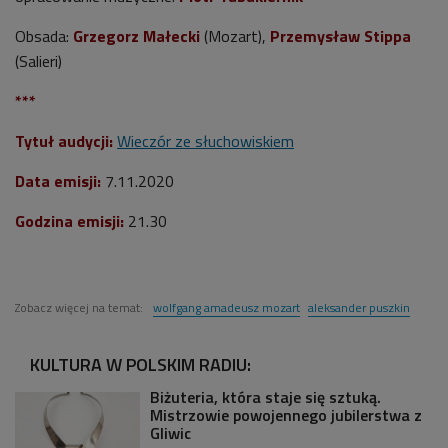
Obsada:
Grzegorz Małecki
(Mozart),
Przemysław Stippa
(Salieri)
***
Tytuł audycji:
Wieczór ze słuchowiskiem
Data emisji:
7
.11.2020
Godzina emisji:
21.30
Zobacz więcej na temat:
wolfgang amadeusz mozart
aleksander puszkin
KULTURA W POLSKIM RADIU:
Biżuteria, która staje się sztuką.
Mistrzowie powojennego jubilerstwa z
Gliwic