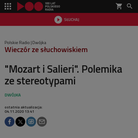
shopping_cart


SŁUCHAJ

Polskie Radio
Dwójka
Wieczór ze słuchowiskiem
"Mozart i Salieri". Polemika
ze stereotypami
ostatnia aktualizacja:
04.11.2020 13:41