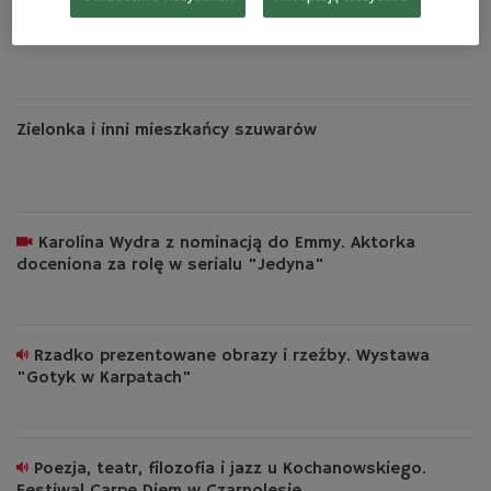
Uzdrowisko z kulturą w tle. Z wizytą w Ciechocinku
Zielonka i inni mieszkańcy szuwarów
Karolina Wydra z nominacją do Emmy. Aktorka
doceniona za rolę w serialu "Jedyna"
Rzadko prezentowane obrazy i rzeźby. Wystawa
"Gotyk w Karpatach"
Poezja, teatr, filozofia i jazz u Kochanowskiego.