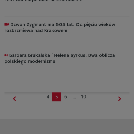
Festiwal Carpe Diem w Czarnolesie
Dzwon Zygmunt ma 505 lat. Od pięciu wieków
rozbrzmiewa nad Krakowem
Barbara Brukalska i Helena Syrkus. Dwa oblicza
polskiego modernizmu
4
5
6
...
10