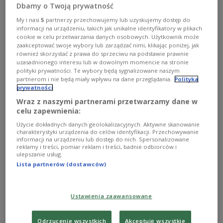
Dbamy o Twoją prywatność
My i nasi
5
partnerzy przechowujemy lub uzyskujemy dostęp do
Gdy ściany stają się ikoną. Mirosław Trochanowski w
informacji na urządzeniu, takich jak unikalne identyfikatory w plikach
Lublinie
cookie w celu przetwarzania danych osobowych. Użytkownik może
zaakceptować swoje wybory lub zarządzać nimi, klikając poniżej, jak
również skorzystać z prawa do sprzeciwu na podstawie prawnie
uzasadnionego interesu lub w dowolnym momencie na stronie
polityki prywatności. Te wybory będą sygnalizowane naszym
Wystawa kolekcji Ignacego Korwin Milewskiego w
partnerom i nie będą miały wpływu na dane przeglądania.
Polityka
wiedeńskim Künstlerhausie
prywatności
Wraz z naszymi partnerami przetwarzamy dane w
celu zapewnienia:
Użycie dokładnych danych geolokalizacyjnych. Aktywne skanowanie
Smak kultury. O jedzeniu, literaturze i pamięci
charakterystyki urządzenia do celów identyfikacji. Przechowywanie
informacji na urządzeniu lub dostęp do nich. Spersonalizowane
reklamy i treści, pomiar reklam i treści, badnie odbiorców i
ulepszanie usług.
Lista partnerów (dostawców)
Solidarność: między emancypacją a wykluczeniem
Ustawienia zaawansowane
Odrzucenie wszystkich
Akceptuję wszystkie