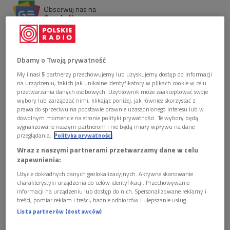
Obserwuj nas na
Google News
Zapraszamy na kolejne spotkanie z bohaterami
słuchowisk Macieja Zembatego i Jacka Janczarskiego.
Przed nami dwa odcinki: "Saper i komornik" oraz
Dbamy o Twoją prywatność
"Skok "
My i nasi
5
partnerzy przechowujemy lub uzyskujemy dostęp do informacji
na urządzeniu, takich jak unikalne identyfikatory w plikach cookie w celu
przetwarzania danych osobowych. Użytkownik może zaakceptować swoje
wybory lub zarządzać nimi, klikając poniżej, jak również skorzystać z
prawa do sprzeciwu na podstawie prawnie uzasadnionego interesu lub w
dowolnym momencie na stronie polityki prywatności. Te wybory będą
sygnalizowane naszym partnerom i nie będą miały wpływu na dane
przeglądania.
Polityka prywatności
Wraz z naszymi partnerami przetwarzamy dane w celu
zapewnienia:
Użycie dokładnych danych geolokalizacyjnych. Aktywne skanowanie
charakterystyki urządzenia do celów identyfikacji. Przechowywanie
informacji na urządzeniu lub dostęp do nich. Spersonalizowane reklamy i
treści, pomiar reklam i treści, badnie odbiorców i ulepszanie usług.
Lista partnerów (dostawców)
Spośród wielu radiowych kreacji Piotra Fronczewskiego rola Grzegorza w
"Rodzinie Poszepszyńskich" należy do najzabawniejszych...
Foto: Grzegorz