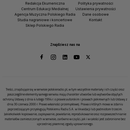
Redakcja Ekumeniczna
Polityka prywatności
Centrum Edukacji Medialnej
Ustawienia prywatności
Agencja Muzyczna Polskiego Radia
Dane osobowe
Studia nagraniowe i koncertowe
Kontakt
Sklep Polskiego Radia
Znajdziesz nas na
Treści, znajdujące się w serwisie polskieradio.pl, w tym wszystkie materiały i ich części oraz
poszczególne elementy samego serwisu mają charakter utworów lub wytworów objętych
ochroną Ustawy z dnia 4 lutego 1994 r. o prawie autorskim i prawach pokrewnych lub Ustawy z
dnia 30 czerwca 2000 r. Prawo własności przemysłowej. Prawa o których mowa w zdaniu
poprzedzającym przysługują Polskiemu Radiu S.A. w likwidacji lub podmiotom trzecim.
Jakiekolwiek kopiowanie, zapisywanie, powielanie, reprodukowanie oraz rozpowszechnianie
materiałów zamieszczonych w serwisie, zarówno w części, jak i w całości jest zabronione bez
uprzedniej pisemnej zgody uprawnionego.