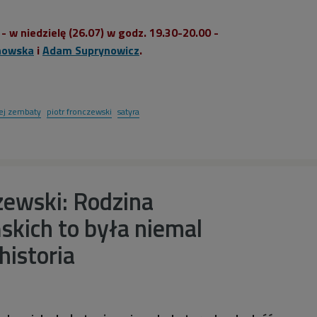
- w niedzielę (26.07) w godz. 19.30-20.00 -
nowska
i
Adam Suprynowicz
.
ej zembaty
piotr fronczewski
satyra
zewski: Rodzina
kich to była niemal
historia