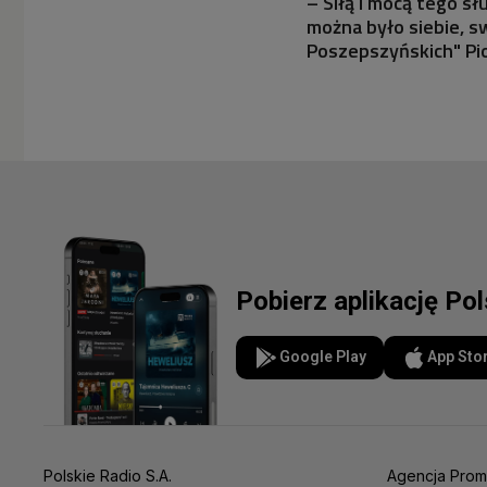
– Siłą i mocą tego s
można było siebie, s
Poszepszyńskich" Pi
Pobierz aplikację Po
Google Play
App Sto
Polskie Radio S.A.
Agencja Prom