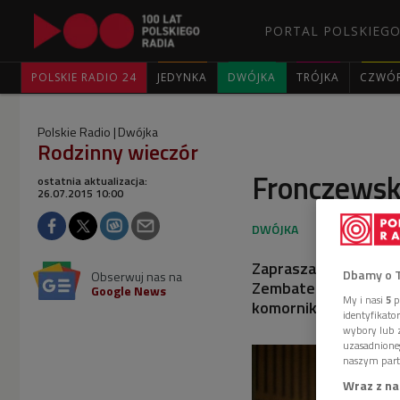
PORTAL POLSKIEGO
POLSKIE RADIO 24
JEDYNKA
DWÓJKA
TRÓJKA
CZWÓ
Polskie Radio
Dwójka
Rodzinny wieczór
Fronczewski
ostatnia aktualizacja:
26.07.2015 10:00
Zapraszamy na kolej
Dbamy o 
Obserwuj nas na
Zembatego i Jacka Ja
Google News
My i nasi
5
p
komornik" oraz "Skok
identyfikat
wybory lub z
uzasadnione
naszym part
Wraz z na