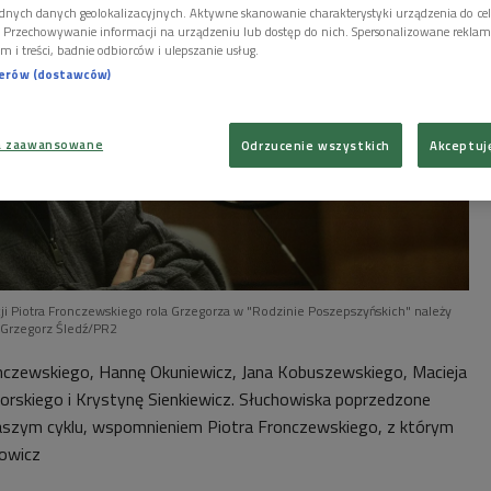
dnych danych geolokalizacyjnych. Aktywne skanowanie charakterystyki urządzenia do ce
i. Przechowywanie informacji na urządzeniu lub dostęp do nich. Spersonalizowane reklamy 
m i treści, badnie odbiorców i ulepszanie usług.
nerów (dostawców)
a zaawansowane
Odrzucenie wszystkich
Akceptuj
ji Piotra Fronczewskiego rola Grzegorza w "Rodzinie Poszepszyńskich" należy
 Grzegorz Śledź/PR2
nczewskiego, Hannę Okuniewicz, Jana Kobuszewskiego, Macieja
rskiego i Krystynę Sienkiewicz. Słuchowiska poprzedzone
naszym cyklu, wspomnieniem Piotra Fronczewskiego, z którym
owicz