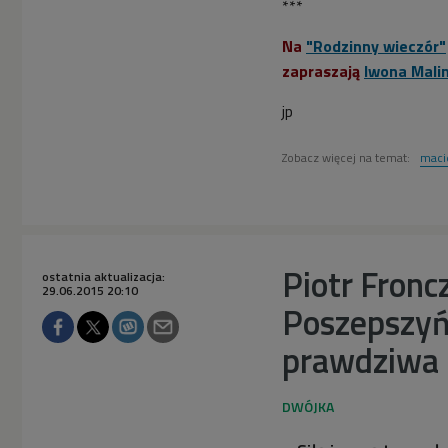
***
Na
"Rodzinny wieczór"
zapraszają
Iwona Mali
jp
Zobacz więcej na temat:
maci
Piotr Fronc
ostatnia aktualizacja:
29.06.2015 20:10
Poszepszyńs
prawdziwa 