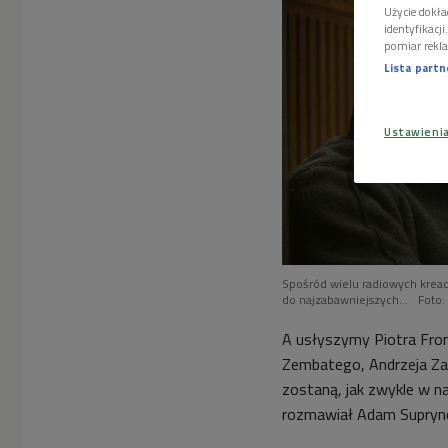
Użycie dokła
identyfikacj
pomiar rekla
Lista part
Ustawieni
Spośród wielu radiowych kreac
do najzabawniejszych...
Foto:
A usłyszymy Piotra Fro
Zembatego, Andrzeja Zao
zostaną, jak zwykle w 
rozmawiał Adam Supryn