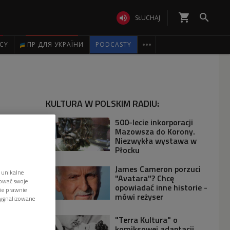
shopping_cart


SŁUCHAJ

ICY
ПР ДЛЯ УКРАЇНИ
PODCASTY
KULTURA W POLSKIM RADIU:
500-lecie inkorporacji
Mazowsza do Korony.
Niezwykła wystawa w
Płocku
James Cameron porzuci
 unikalne
"Avatara"? Chcę
tować swoje
opowiadać inne historie -
wie prawnie
mówi reżyser
sygnalizowane
"Terra Kultura" o
komiksowej adaptacji