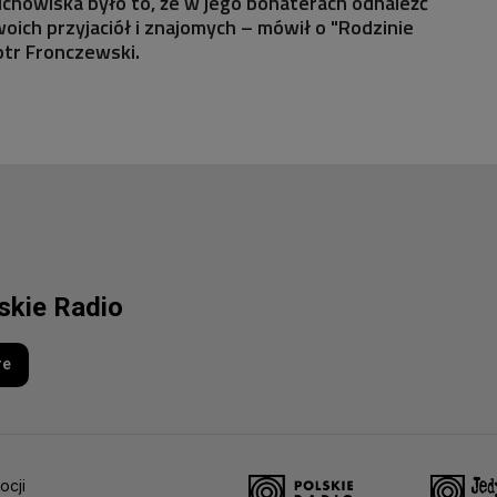
łuchowiska było to, że w jego bohaterach odnaleźć
woich przyjaciół i znajomych – mówił o "Rodzinie
otr Fronczewski.
lskie Radio
re
ocji