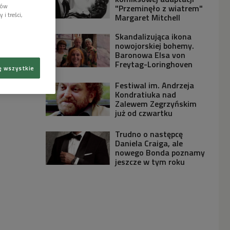
lów
"Przeminęło z wiatrem"
i treści,
Margaret Mitchell
Skandalizująca ikona
nowojorskiej bohemy.
Baronowa Elsa von
Freytag-Loringhoven
ę wszystkie
Festiwal im. Andrzeja
Kondratiuka nad
Zalewem Zegrzyńskim
już od czwartku
Trudno o następcę
Daniela Craiga, ale
nowego Bonda poznamy
jeszcze w tym roku