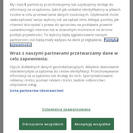
My i nasi
5
partnerzy przechowujemy lub uzyskujemy dostęp do
informacji na urządzeniu, takich jak unikalne identyfikatory w plikach
cookie w celu przetwarzania danych osobowych. Użytkownik może
zaakceptować swoje wybory lub zarządzać nimi, klikając poniżej, jak
również skorzystać z prawa do sprzeciwu na podstawie prawnie
(zdj. ilustracyjne)
Foto: furtseff/Shutterstock.com
uzasadnionego interesu lub w dowolnym momencie na stronie
polityki prywatności. Te wybory będą sygnalizowane naszym
O AUDYCJI
partnerom i nie będą miały wpływu na dane przeglądania.
Polityka
prywatności
Wraz z naszymi partnerami przetwarzamy dane w
00:00
00:00
celu zapewnienia:
Użycie dokładnych danych geolokalizacyjnych. Aktywne skanowanie
Tytuł
100 lat muzyki polskiej - Od
charakterystyki urządzenia do celów identyfikacji. Przechowywanie
Paderewskiego do Zagajewskiego
informacji na urządzeniu lub dostęp do nich. Spersonalizowane
reklamy i treści, pomiar reklam i treści, badnie odbiorców i
2018/05/07
00:00
ulepszanie usług.
Lista partnerów (dostawców)
Prowadzący
Grotkowska Joanna, Majchrowski
Marcin
Ustawienia zaawansowane
Opis
Wielcy nieobecni (Laks, Wajnberg,
Palester, Tansman)
Odrzucenie wszystkich
Akceptuję wszystkie