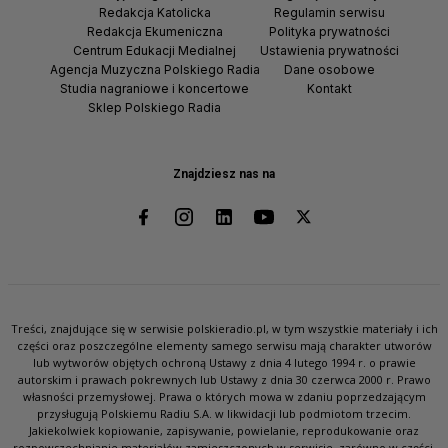
Redakcja Katolicka
Regulamin serwisu
Redakcja Ekumeniczna
Polityka prywatności
Centrum Edukacji Medialnej
Ustawienia prywatności
Agencja Muzyczna Polskiego Radia
Dane osobowe
Studia nagraniowe i koncertowe
Kontakt
Sklep Polskiego Radia
Znajdziesz nas na
Treści, znajdujące się w serwisie polskieradio.pl, w tym wszystkie materiały i ich
części oraz poszczególne elementy samego serwisu mają charakter utworów
lub wytworów objętych ochroną Ustawy z dnia 4 lutego 1994 r. o prawie
autorskim i prawach pokrewnych lub Ustawy z dnia 30 czerwca 2000 r. Prawo
własności przemysłowej. Prawa o których mowa w zdaniu poprzedzającym
przysługują Polskiemu Radiu S.A. w likwidacji lub podmiotom trzecim.
Jakiekolwiek kopiowanie, zapisywanie, powielanie, reprodukowanie oraz
rozpowszechnianie materiałów zamieszczonych w serwisie, zarówno w części,