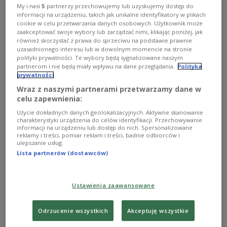
My i nasi
5
partnerzy przechowujemy lub uzyskujemy dostęp do
informacji na urządzeniu, takich jak unikalne identyfikatory w plikach
cookie w celu przetwarzania danych osobowych. Użytkownik może
W konkursie "Płyta tygodnia" codziennie do wygrania cenne
zaakceptować swoje wybory lub zarządzać nimi, klikając poniżej, jak
nagrody
Foto: Donnie Ozone/Flickr, lic. CC BY 2.0
również skorzystać z prawa do sprzeciwu na podstawie prawnie
uzasadnionego interesu lub w dowolnym momencie na stronie
O AUDYCJI
polityki prywatności. Te wybory będą sygnalizowane naszym
partnerom i nie będą miały wpływu na dane przeglądania.
Polityka
prywatności
00:00
00:00
Wraz z naszymi partnerami przetwarzamy dane w
celu zapewnienia:
Płytomania 4 czerwca godz. 15:00
Użycie dokładnych danych geolokalizacyjnych. Aktywne skanowanie
charakterystyki urządzenia do celów identyfikacji. Przechowywanie
informacji na urządzeniu lub dostęp do nich. Spersonalizowane
Magazyn fonograficzny Jacka Hawryluka. Światowe
reklamy i treści, pomiar reklam i treści, badnie odbiorców i
ulepszanie usług.
przeboje oraz płytowe białe kruki w recenzjach m.in.
Lista partnerów (dostawców)
Kacpra Miklaszewskiego, Pawła Bagnowskiego i Marcina
Gmysa. Wywiady z międzynarodowymi gwiazdami oraz
Ustawienia zaawansowane
polskimi debiutantami. Dla melomanów: pozycja
obowiązkowa.
Odrzucenie wszystkich
Akceptuję wszystkie
Prowadzący: