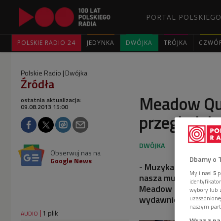
PORTAL POLSKIEGO
POLSKIE RADIO 24
JEDYNKA
DWÓJKA
TRÓJKA
CZWÓ
Polskie Radio
Dwójka
Źródła
Meadow Qua
ostatnia aktualizacja:
09.08.2013 15:00
przeglądają 
Obserwuj nas na
Dbamy o 
Google News
- Muzyka żydowska je
My i nasi
5
p
nasza muzyka brzmiał
identyfikat
Meadow Quartet, o p
wybory lub z
wydawnictwie grupy
uzasadnione
naszym part
1 plik
AUDIO
Wraz z na