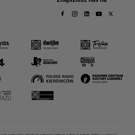
ów lub wytworów objętych ochroną Ustawy z dnia 4 lutego 1994 r. o prawie