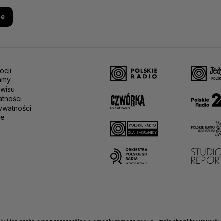
re
ocji
amy
rwisu
atności
ywatności
we
riały i ich części oraz poszczególne elementy samego serwisu mają charakter utwor