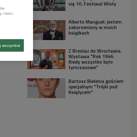
się 10. Festiwal Wisły
lów
i treści,
Alberto Manguel: jestem
zakorzeniony w moich
książkach
ę wszystkie
Z Breslau do Wrocławia.
Wystawa "Rok 1946.
Kiedy wszystko było
tymczasowe"
Bartosz Bielenia gościem
specjalnym "Trójki pod
Księżycem"