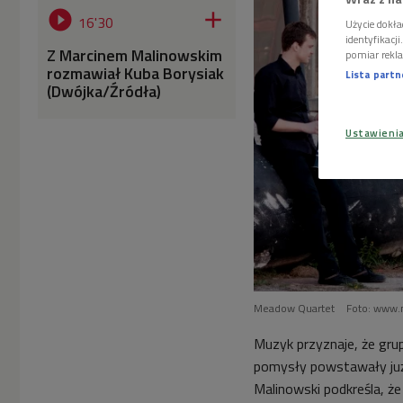


16'30
Użycie dokła
identyfikacj
Z Marcinem Malinowskim
pomiar rekla
rozmawiał Kuba Borysiak
Lista part
(Dwójka/Źródła)
Ustawieni
Meadow Quartet
Foto: www.
Muzyk przyznaje, że gr
pomysły powstawały już 
Malinowski podkreśla, 