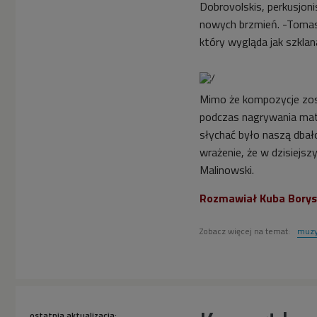
Dobrovolskis, perkusjon
nowych brzmień. -Tomas
który wygląda jak szklana
Mimo że kompozycje zost
podczas nagrywania mater
słychać było naszą dba
wrażenie, że w dzisiejs
Malinowski.
Rozmawiał Kuba Bory
Zobacz więcej na temat:
muzy
ostatnia aktualizacja: