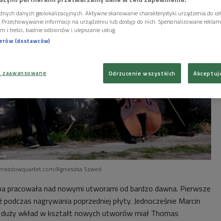
dnych danych geolokalizacyjnych. Aktywne skanowanie charakterystyki urządzenia do ce
i. Przechowywanie informacji na urządzeniu lub dostęp do nich. Spersonalizowane reklamy 
m i treści, badnie odbiorców i ulepszanie usług.
nerów (dostawców)
a zaawansowane
Odrzucenie wszystkich
Akceptuj
meadowquartet.com/Agnieszka Szwed
upa pracowała nad nowymi utworami od bardzo dawna. Pierwsze
podczas nagrywania poprzedniej płyty. Jednocześnie Marcin
że duży wkład w kształt nowych utworów miał Thomas