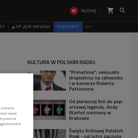
shopping_cart


SŁUCHAJ

ICY
ПР ДЛЯ УКРАЇНИ
PODCASTY
KULTURA W POLSKIM RADIU:
"Primetime": seksualni
drapieżnicy na celowniku
i w kamerze Roberta
Pattinsona
Od pierwszej linii do pop-
artowej legendy. Andy
 unikalne
Warhol nieznany w
tować swoje
Krakowie
wie prawnie
sygnalizowane
Święto Królowej Polskich
Rzek - już jutro zaczyna