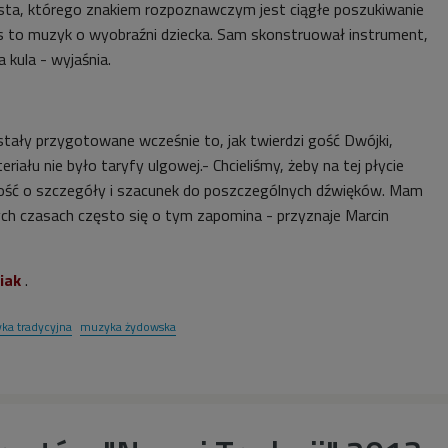
ista, którego znakiem rozpoznawczym jest ciągłe poszukiwanie
 to muzyk o wyobraźni dziecka. Sam skonstruował instrument,
 kula - wyjaśnia.
ały przygotowane wcześnie to, jak twierdzi gość Dwójki,
iału nie było taryfy ulgowej.- Chcieliśmy, żeby na tej płycie
łość o szczegóły i szacunek do poszczególnych dźwięków. Mam
zych czasach często się o tym zapomina - przyznaje Marcin
siak
.
ka tradycyjna
muzyka żydowska