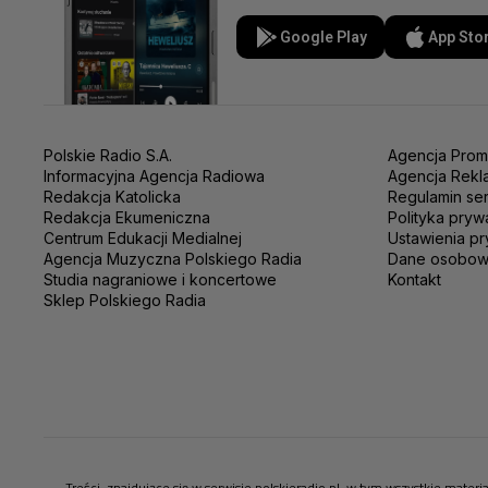
Google Play
App Sto
Polskie Radio S.A.
Agencja Prom
Informacyjna Agencja Radiowa
Agencja Rekl
Redakcja Katolicka
Regulamin se
Redakcja Ekumeniczna
Polityka pryw
Centrum Edukacji Medialnej
Ustawienia pr
Agencja Muzyczna Polskiego Radia
Dane osobo
Studia nagraniowe i koncertowe
Kontakt
Sklep Polskiego Radia
Treści, znajdujące się w serwisie polskieradio.pl, w tym wszystkie mate