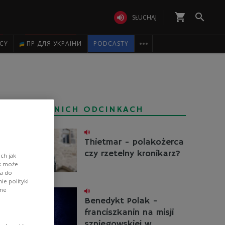
shopping_cart


SŁUCHAJ

ICY
ПР ДЛЯ УКРАЇНИ
PODCASTY
W POPRZEDNICH ODCINKACH
Thietmar - polakożerca
czy rzetelny kronikarz?
ch jak
ik może
wa do
e polityki
ane
Benedykt Polak -
franciszkanin na misji
szpiegowskiej w