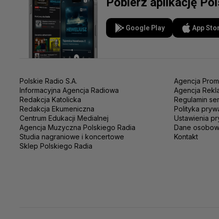
Pobierz aplikację Po
Google Play
App Sto
Polskie Radio S.A.
Agencja Prom
Informacyjna Agencja Radiowa
Agencja Rekl
Redakcja Katolicka
Regulamin se
Redakcja Ekumeniczna
Polityka pryw
Centrum Edukacji Medialnej
Ustawienia pr
Agencja Muzyczna Polskiego Radia
Dane osobo
Studia nagraniowe i koncertowe
Kontakt
Sklep Polskiego Radia