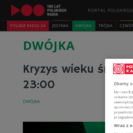
PORTAL POLSKIEGO
POLSKIE RADIO 24
JEDYNKA
DWÓJKA
TRÓJKA
CZWÓ
DWÓJKA
Kryzys wieku średn
23:00
Dbamy o
My i nasi
5
p
unikalne id
zaakceptowa
sprzeciwu 
prywatnośc
przeglądani
Wraz z n