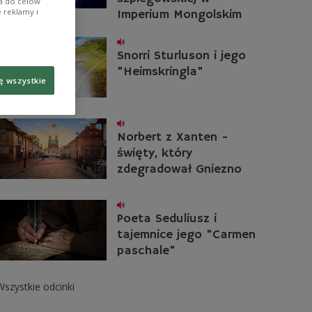
ia do celów
 reklamy i
Imperium Mongolskim
Snorri Sturluson i jego
"Heimskringla"
ę wszystkie
Norbert z Xanten -
święty, który
zdegradował Gniezno
Poeta Seduliusz i
tajemnice jego "Carmen
paschale"
Wszystkie odcinki