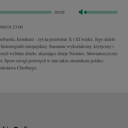
00:00
/06/18
23:00
eburski, kronikarz - żył na przełomie X i XI wieku. Jego dzieło
historiografii europejskiej. Starannie wykształcony, krytyczny i
rzył wybitne dzieło, ukazujące dzieje Niemiec, Słowiańszczyzny
ier. Sporo uwagi poświęcił w nim także stosunkom polsko-
Bolesława Chrobrego.