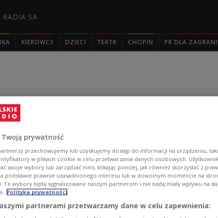
 RADIA SA
RKA
KIEROWCY
DZIECI
TEATR
CHOPIN
PR DLA ZAGRAN

iego 18 czerwca godz.
 Twoją prywatność
artnerzy przechowujemy lub uzyskujemy dostęp do informacji na urządzeniu, taki
entyfikatory w plikach cookie w celu przetwarzania danych osobowych. Użytkown
ć swoje wybory lub zarządzać nimi, klikając poniżej, jak również skorzystać z pra
na podstawie prawnie uzasadnionego interesu lub w dowolnym momencie na stroni
i. Te wybory będą sygnalizowane naszym partnerom i nie będą miały wpływu na d
a.
Polityka prywatności
aszymi partnerami przetwarzamy dane w celu zapewnienia: