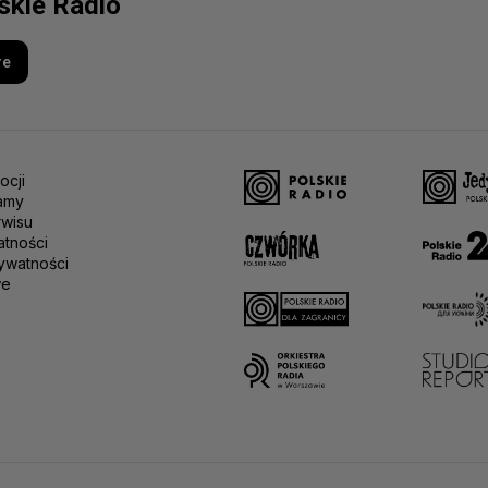
lskie Radio
re
ocji
amy
rwisu
atności
ywatności
we