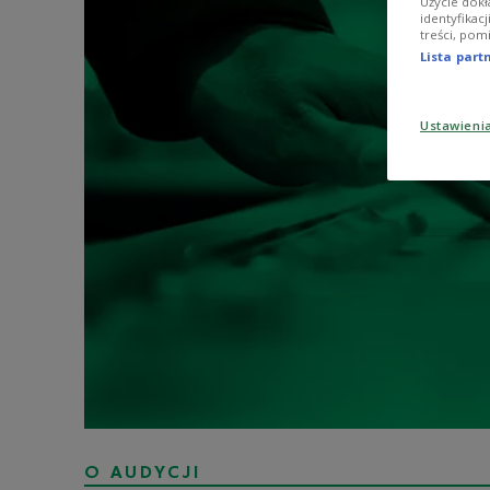
Użycie dokł
identyfikac
treści, pom
Lista par
Ustawieni
O AUDYCJI