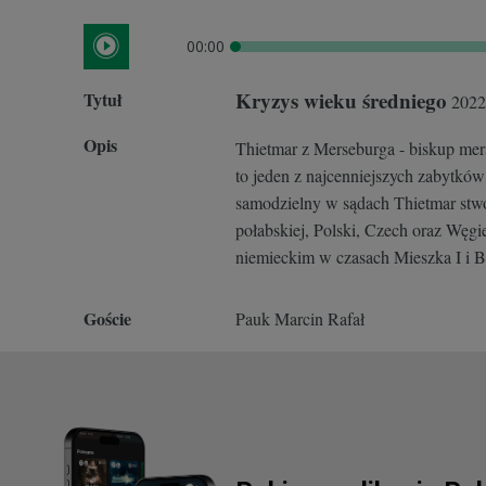
00:00
Kryzys wieku średniego
Tytuł
2022
Opis
Thietmar z Merseburga - biskup mers
to jeden z najcenniejszych zabytków 
samodzielny w sądach Thietmar stwo
połabskiej, Polski, Czech oraz Węg
niemieckim w czasach Mieszka I i 
Goście
Pauk Marcin Rafał