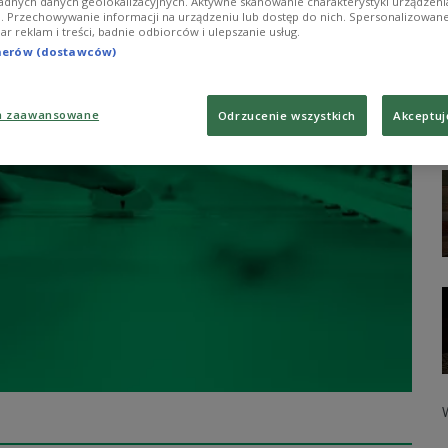
adnych danych geolokalizacyjnych. Aktywne skanowanie charakterystyki urządzen
ji. Przechowywanie informacji na urządzeniu lub dostęp do nich. Spersonalizowane
iar reklam i treści, badnie odbiorców i ulepszanie usług.
tnerów (dostawców)
a zaawansowane
Odrzucenie wszystkich
Akceptuj