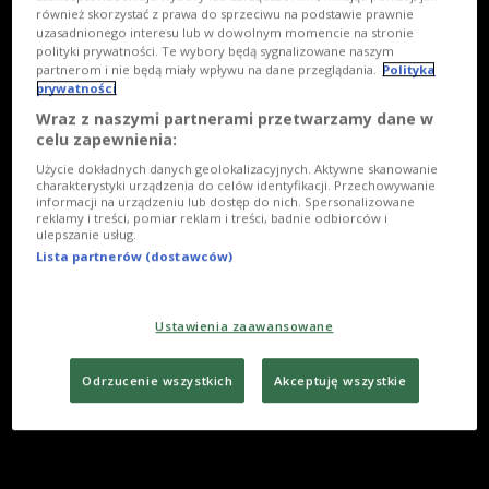
również skorzystać z prawa do sprzeciwu na podstawie prawnie
uzasadnionego interesu lub w dowolnym momencie na stronie
polityki prywatności. Te wybory będą sygnalizowane naszym
partnerom i nie będą miały wpływu na dane przeglądania.
Polityka
prywatności
Wraz z naszymi partnerami przetwarzamy dane w
celu zapewnienia:
Użycie dokładnych danych geolokalizacyjnych. Aktywne skanowanie
charakterystyki urządzenia do celów identyfikacji. Przechowywanie
informacji na urządzeniu lub dostęp do nich. Spersonalizowane
reklamy i treści, pomiar reklam i treści, badnie odbiorców i
ulepszanie usług.
Lista partnerów (dostawców)
Ustawienia zaawansowane
Odrzucenie wszystkich
Akceptuję wszystkie