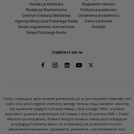
Redakcja Katolicka
Regulamin serwisu
Redakcja Ekumeniczna
Polityka prywatności
Centrum Edukacji Medialnej
Ustawienia prywatności
Agencja Muzyczna Polskiego Radia
Dane osobowe
Studia nagraniowe i koncertowe
Kontakt
Sklep Polskiego Radia
Znajdziesz nas na
Treści, znajdujące się w serwisie polskieradio.pl, w tym wszystkie materiały i ich
części oraz poszczególne elementy samego serwisu mają charakter utworów
lub wytworów objętych ochroną Ustawy z dnia 4 lutego 1994 r. o prawie
autorskim i prawach pokrewnych lub Ustawy z dnia 30 czerwca 2000 r. Prawo
własności przemysłowej. Prawa o których mowa w zdaniu poprzedzającym
przysługują Polskiemu Radiu S.A. w likwidacji lub podmiotom trzecim.
Jakiekolwiek kopiowanie, zapisywanie, powielanie, reprodukowanie oraz